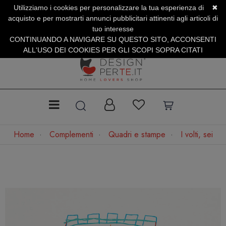
Utilizziamo i cookies per personalizzare la tua esperienza di
✖
SERVIZIO CLIENTI +39.0773.470.562
acquisto e per mostrarti annunci pubblicitari attinenti agli articoli di
SUMMER SALES | Fino al 31 Agosto
tuo interesse
CONTINUANDO A NAVIGARE SU QUESTO SITO, ACCONSENTI
ALL'USO DEI COOKIES PER GLI SCOPI SOPRA CITATI
Home
Complementi
Quadri e stampe
I volti, sei