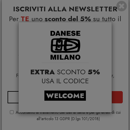
ISCRIVITI ALLA NEWSLETTER
Per
TE
uno
sconto del 5%
su tutto il
I volti, quattro
catalogo e
DANESE MILANO
€ 159,00
€ 195,00
Coupon esclusivi su brand
selezionati*
*Coupon non cumulabile con altre promo e non
applicabile su:
Smeg, Bontempi Casa, Samsonite, BBB Italia,
EXTRA
SCONTO
5%
Franke, Gufram, Memphis, Plust, Samsung, Faber,
USA IL CODICE
Dunavox, Zafferano, VG, Slide
WELCOME
ISCRIVITI
Acconsento al trattamento dei dati ai sensi e per gli effetti di cui
all'articolo 13 GDPR (D.lgs 101/2018)