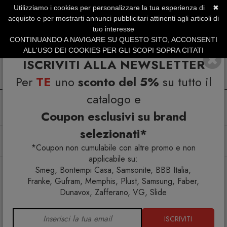
Utilizziamo i cookies per personalizzare la tua esperienza di
✖
SERVIZIO CLIENTI +39.0773.470.562
acquisto e per mostrarti annunci pubblicitari attinenti agli articoli di
SUMMER SALES | Fino al 31 Agosto
tuo interesse
CONTINUANDO A NAVIGARE SU QUESTO SITO, ACCONSENTI
ALL'USO DEI COOKIES PER GLI SCOPI SOPRA CITATI
ISCRIVITI ALLA NEWSLETTER
Per
TE
uno
sconto del 5%
su tutto il
catalogo e
Coupon esclusivi su brand
selezionati*
Home
Complementi
Specchi
Memphis Milano Diva Specchio
*Coupon non cumulabile con altre promo e non
applicabile su:
Smeg, Bontempi Casa, Samsonite, BBB Italia,
Franke, Gufram, Memphis, Plust, Samsung, Faber,
Dunavox, Zafferano, VG, Slide
ISCRIVITI