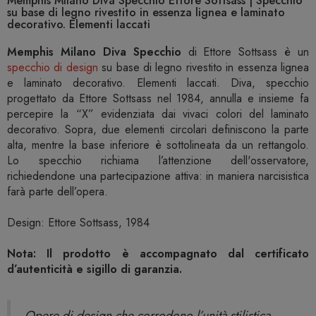
Memphis Milano Diva Specchio Ettore Sottsass | Specchio
su base di legno rivestito in essenza lignea e laminato
decorativo. Elementi laccati
Memphis Milano Diva Specchio
di Ettore Sottsass è un
specchio di design
su base di legno rivestito in essenza lignea
e laminato decorativo. Elementi laccati. Diva, specchio
progettato da Ettore Sottsass nel 1984, annulla e insieme fa
percepire la “X” evidenziata dai vivaci colori del laminato
decorativo. Sopra, due elementi circolari definiscono la parte
alta, mentre la base inferiore è sottolineata da un rettangolo.
Lo specchio richiama l’attenzione dell'osservatore,
richiedendone una partecipazione attiva: in maniera narcisistica
farà parte dell’opera.
Design: Ettore Sottsass, 1984
Nota: Il prodotto è accompagnato dal certificato
d’autenticità e sigillo di garanzia.
Opere di design che corrodono l’unità stilistica