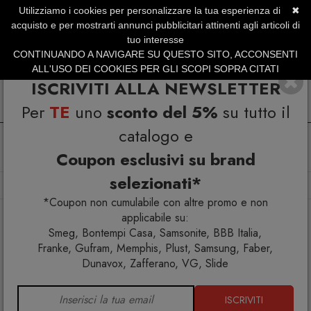
Utilizziamo i cookies per personalizzare la tua esperienza di
✖
SERVIZIO CLIENTI +39.0773.470.562
acquisto e per mostrarti annunci pubblicitari attinenti agli articoli di
SUMMER SALES | Fino al 31 Agosto
tuo interesse
CONTINUANDO A NAVIGARE SU QUESTO SITO, ACCONSENTI
ALL'USO DEI COOKIES PER GLI SCOPI SOPRA CITATI
ISCRIVITI ALLA NEWSLETTER
Per
TE
uno
sconto del 5%
su tutto il
catalogo e
Coupon esclusivi su brand
selezionati*
Home
Complementi
Vasi
Opalia Vaso
*Coupon non cumulabile con altre promo e non
applicabile su:
Smeg, Bontempi Casa, Samsonite, BBB Italia,
Franke, Gufram, Memphis, Plust, Samsung, Faber,
Dunavox, Zafferano, VG, Slide
ISCRIVITI