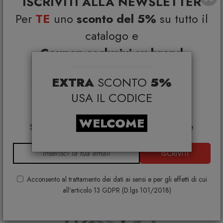
ISCRIVITI ALLA NEWSLETTER
Alessi CB03 Kalistò 3 Barattolo in acciaio inox
Per
TE
uno
sconto del 5%
su tutto il
ALESSI
€ 88,00
€ 110,00
catalogo e
Coupon esclusivi su brand
selezionati*
EXTRA
SCONTO
5%
*Coupon non cumulabile con altre promo e non
applicabile su:
USA IL CODICE
Smeg, Bontempi Casa, Samsonite, BBB Italia,
Franke, Gufram, Memphis, Plust, Gervasoni,
WELCOME
Samsung, Faber, Dunavox, Zafferano, VG, Slide
ISCRIVITI
Acconsento al trattamento dei dati ai sensi e per gli effetti di cui
all'articolo 13 GDPR (D.lgs 101/2018)