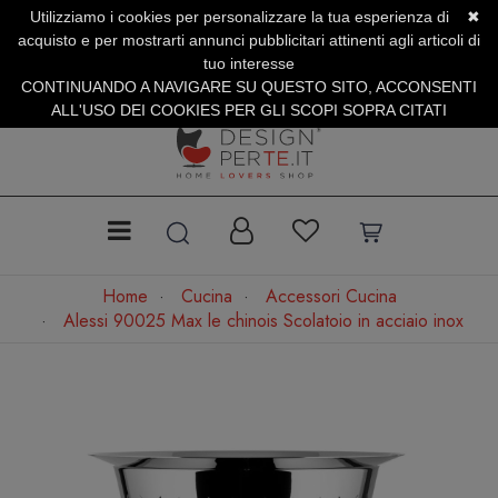
Utilizziamo i cookies per personalizzare la tua esperienza di
✖
SERVIZIO CLIENTI +39.0773.470.562
acquisto e per mostrarti annunci pubblicitari attinenti agli articoli di
SUMMER SALES | Fino al 40% di Sconto
tuo interesse
CONTINUANDO A NAVIGARE SU QUESTO SITO, ACCONSENTI
ALL'USO DEI COOKIES PER GLI SCOPI SOPRA CITATI
Home
Cucina
Accessori Cucina
Alessi 90025 Max le chinois Scolatoio in acciaio inox