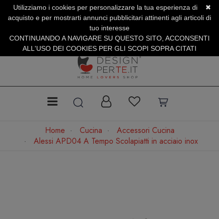
Utilizziamo i cookies per personalizzare la tua esperienza di
✖
SERVIZIO CLIENTI +39.0773.470.562
acquisto e per mostrarti annunci pubblicitari attinenti agli articoli di
SUMMER SALES | Fino al 31 Agosto
tuo interesse
CONTINUANDO A NAVIGARE SU QUESTO SITO, ACCONSENTI
ALL'USO DEI COOKIES PER GLI SCOPI SOPRA CITATI
Home
Cucina
Accessori Cucina
Alessi APD04 A Tempo Scolapiatti in acciaio inox