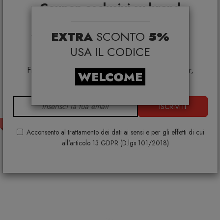
Coupon esclusivi su brand
selezionati*
EXTRA
SCONTO
5%
*Coupon non cumulabile con altre promo e non
applicabile su:
USA IL CODICE
Smeg, Bontempi Casa, Samsonite, BBB Italia,
Franke, Gufram, Memphis, Plust, Samsung, Faber,
WELCOME
Dunavox, Zafferano, VG, Slide
ISCRIVITI
PRONTA CONSEGNA
Acconsento al trattamento dei dati ai sensi e per gli effetti di cui
Alessi CB03 Kalistò 3 Barattolo in acciaio inox
all'articolo 13 GDPR (D.lgs 101/2018)
ALESSI
€ 88,00
€ 110,00