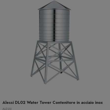
Alessi DL02 Water Tower Contenitore in acciaio inox
ALESSI