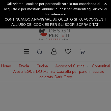
Utilizziamo i cookies per personalizzare la tua esperienza di
✖
SERVIZIO CLIENTI +39.0773.470.562
acquisto e per mostrarti annunci pubblicitari attinenti agli articoli di
SUMMER SALES | Fino al 31 Agosto
tuo interesse
CONTINUANDO A NAVIGARE SU QUESTO SITO, ACCONSENTI
ALL'USO DEI COOKIES PER GLI SCOPI SOPRA CITATI
Home
Tavola
Cucina
Accessori Cucina
Contenitori
Alessi BG03 DG Mattina Cassetta per pane in acciaio
colorato Dark Grey