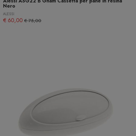
Alessi ASG22 B Gnam Cassetta per pane in resina
Nero
ALESSI
€ 60,00
€ 75,00