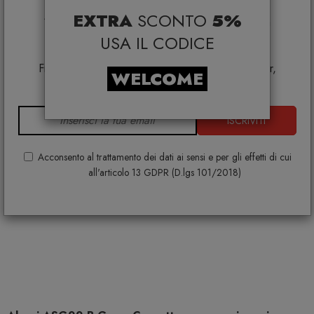
selezionati*
EXTRA
SCONTO
5%
*Coupon non cumulabile con altre promo e non
applicabile su:
USA IL CODICE
Smeg, Bontempi Casa, Samsonite, BBB Italia,
Franke, Gufram, Memphis, Plust, Samsung, Faber,
WELCOME
Dunavox, Zafferano, VG, Slide
ISCRIVITI
Acconsento al trattamento dei dati ai sensi e per gli effetti di cui
all'articolo 13 GDPR (D.lgs 101/2018)