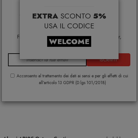
selezionati*
EXTRA
SCONTO
5%
*Coupon non cumulabile con altre promo e non
applicabile su:
USA IL CODICE
Smeg, Bontempi Casa, Samsonite, BBB Italia,
Franke, Gufram, Memphis, Plust, Samsung, Faber,
WELCOME
Dunavox, Zafferano, VG, Slide
ISCRIVITI
Acconsento al trattamento dei dati ai sensi e per gli effetti di cui
all'articolo 13 GDPR (D.lgs 101/2018)