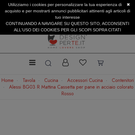
Utilizziamo i cookies per personalizzare la tua esperienza di
✖
SERVIZIO CLIENTI +39.0773.470.562
acquisto e per mostrarti annunci pubblicitari attinenti agli articoli di
SUMMER SALES | Fino al 31 Agosto
tuo interesse
CONTINUANDO A NAVIGARE SU QUESTO SITO, ACCONSENTI
ALL'USO DEI COOKIES PER GLI SCOPI SOPRA CITATI
Home
Tavola
Cucina
Accessori Cucina
Contenitori
Alessi BG03 R Mattina Cassetta per pane in acciaio colorato
Rosso