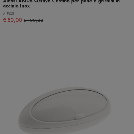
Alessi ABI05 Octave Cestino per pane e grissini in
acciaio Inox
ALESSI
€ 80,00
€ 100,00