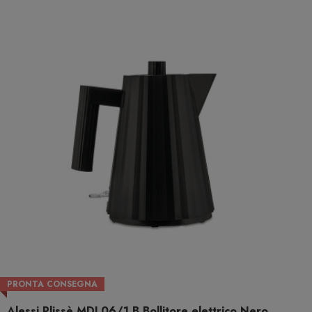
PRONTA CONSEGNA
Alessi Plissè MDL06/1 B Bollitore elettrico Nero