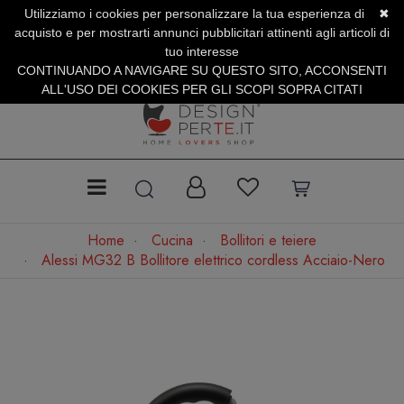
Utilizziamo i cookies per personalizzare la tua esperienza di
✖
SERVIZIO CLIENTI +39.0773.470.562
acquisto e per mostrarti annunci pubblicitari attinenti agli articoli di
SUMMER SALES | Fino al 31 Agosto
tuo interesse
CONTINUANDO A NAVIGARE SU QUESTO SITO, ACCONSENTI
ALL'USO DEI COOKIES PER GLI SCOPI SOPRA CITATI
Home
Cucina
Bollitori e teiere
Alessi MG32 B Bollitore elettrico cordless Acciaio-Nero