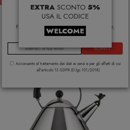
PRONTA CONSEGNA
EXTRA
SCONTO
5%
*Coupon non cumulabile con altre promo e non
Alessi 90017 Il Conico Bollitore in acciaio Inox
applicabile su:
USA IL CODICE
Smeg, Bontempi Casa, Samsonite, BBB Italia,
ALESSI
€ 196,00
€ 245,00
Franke, Gufram, Memphis, Plust, Samsung, Faber,
WELCOME
Dunavox, Zafferano, VG, Slide
ISCRIVITI
Acconsento al trattamento dei dati ai sensi e per gli effetti di cui
all'articolo 13 GDPR (D.lgs 101/2018)