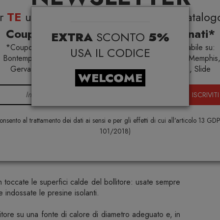
il periodo di utilizzo del prodotto.
er
TE
uno
sconto del 5%
su tutto il catalog
Coupon esclusivi su brand selezionati*
ontano dalla portata dei bambini quando è in funzione o
EXTRA
SCONTO
5%
do.
*Coupon non cumulabile con altre promo e non applicabile su:
USA IL CODICE
 Bontempi Casa, Samsonite, BBB Italia, Franke, Gufram, Memphis,
ore in modo che il getto di vapore non sia rivolto verso
Gervasoni, Samsung, Faber, Dunavox, Zafferano, VG, Slide
WELCOME
ISCRIVITI
stinato esclusivamente all’uso domestico: utilizzatelo
a.
nsento al trattamento dei dati ai sensi e per gli effetti di cui all'articolo 13 GD
bollitore, assicuratevi che sia correttamente chiuso.
101/2018)
aprire il bollitore, attendete che si sia completamente
n toccate le superfici calde del bollitore: usate sempre
e indossate le presine isolanti.
itore su una fonte di calore di diametro adeguato e, in