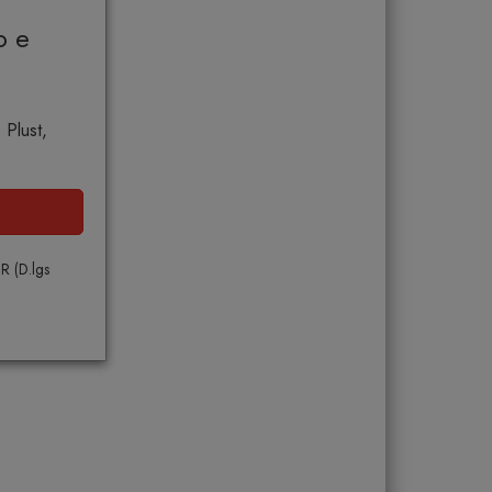
o e
 Plust,
PR (D.lgs