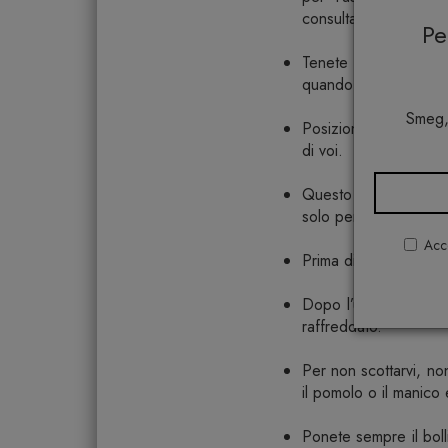
consultatele per tutto 
P
Tenete il bollitore l
quando è ancora cal
Smeg,
Posizionate il bollit
di voi.
Questo bollitore è de
solo per bollire l’acqu
Acco
Prima di utilizzare il 
Dopo l’uso, prima di 
raffreddato.
Per non scottarvi, no
il pomolo o il manico 
Ponete sempre il boll