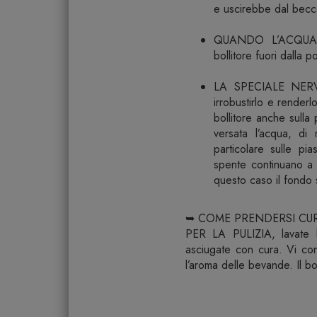
e uscirebbe dal becc
QUANDO L’ACQUA BOL
bollitore fuori dalla p
LA SPECIALE NERVA
irrobustirlo e render
bollitore anche sulla
versata l’acqua, di 
particolare sulle pia
spente continuano a 
questo caso il fondo 
➥ COME PRENDERSI CUR
PER LA PULIZIA, lavate le
asciugate con cura. Vi con
l’aroma delle bevande. Il bol