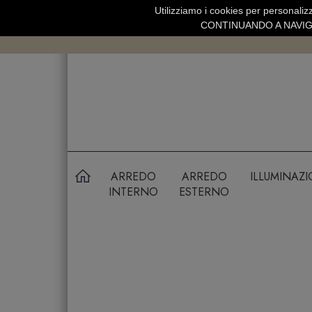
Utilizziamo i cookies per personalizz
SPEDIZIONE GRATUITA SOPRA 99 
CONTINUANDO A NAVIGA
ARREDO
ARREDO
ILLUMINAZ
INTERNO
ESTERNO