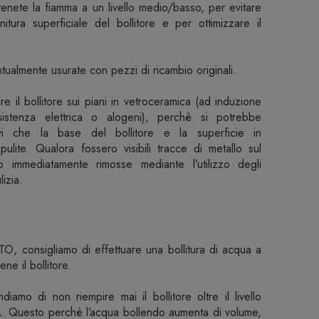
enete la fiamma a un livello medio/basso, per evitare
itura superficiale del bollitore e per ottimizzare il
entualmente usurate con pezzi di ricambio originali.
are il bollitore sui piani in vetroceramica (ad induzione
esistenza elettrica o alogeni), perchè si potrebbe
evi che la base del bollitore e la superficie in
ulite. Qualora fossero visibili tracce di metallo sul
o immediatamente rimosse mediante l’utilizzo degli
lizia.
consigliamo di effettuare una bollitura di acqua a
ne il bollitore.
amo di non riempire mai il bollitore oltre il livello
A. Questo perchè l’acqua bollendo aumenta di volume,