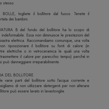
o stesso.
LE, togliete il bollitore dal fuoco. Tenete il
ortata dei bambini.
TURA B del fondo del bollitore ha lo scopo di
lo indeformabile. Essa non diminuisce le prestazioni del
 piastra elettrica. Raccomandiamo comunque, una volta
non riposizionare il bollitore su fonti di calore (in
stre elettriche o in vetroceramica le quali una volta
trasmettere il calore per parecchio tempo) perché in
si può danneggiare irreparabilmente.
A DEL BOLLITORE
 varie parti del bollitore sotto l’acqua corrente e
sigliamo di non utilizzare detergenti per non alterare
litore può essere lavato in lavastoviglie.