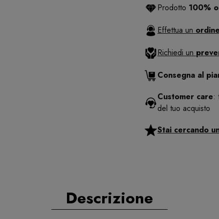
Prodotto
100% or
Effettua un
ordine
Richiedi un
preve
Consegna al pi
Customer care
:
del tuo acquisto
Stai cercando u
Descrizione