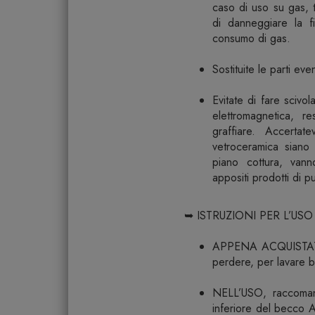
caso di uso su gas, t
di danneggiare la fin
consumo di gas.
Sostituite le parti ev
Evitate di fare scivol
elettromagnetica, r
graffiare. Accertat
vetroceramica siano p
piano cottura, vann
appositi prodotti di pu
➥ ISTRUZIONI PER L’USO
APPENA ACQUISTATO, 
perdere, per lavare be
NELL’USO, raccomandi
inferiore del becco 