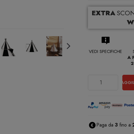
EXTRA
SCO
W
VEDI SPECIFICHE
A 
2
Quantità
AGGI
Paga da
3
fino a