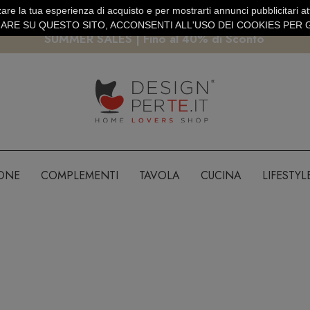
are la tua esperienza di acquisto e per mostrarti annunci pubblicitari atti
EURO
PAGAMENTO SICURO PAYPAL · CARTA DI CREDITO
RE SU QUESTO SITO, ACCONSENTI ALL'USO DEI COOKIES PER G
SUMMER SALES | Fino al 40% di Sconto
IONE
COMPLEMENTI
TAVOLA
CUCINA
LIFESTYL