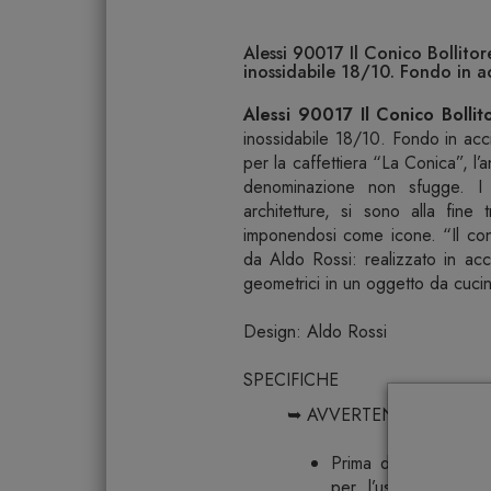
Alessi 90017 Il Conico Bollitore
inossidabile 18/10. Fondo in a
Alessi 90017 Il Conico Bollit
inossidabile 18/10. Fondo in acc
per la caffettiera “La Conica”, l’a
denominazione non sfugge. I 
architetture, si sono alla fine
imponendosi come icone. “Il conic
da Aldo Rossi: realizzato in acc
geometrici in un oggetto da cucin
Design: Aldo Rossi
SPECIFICHE
➥ AVVERTENZE
Prima di utilizzare il
per l’uso al fine d