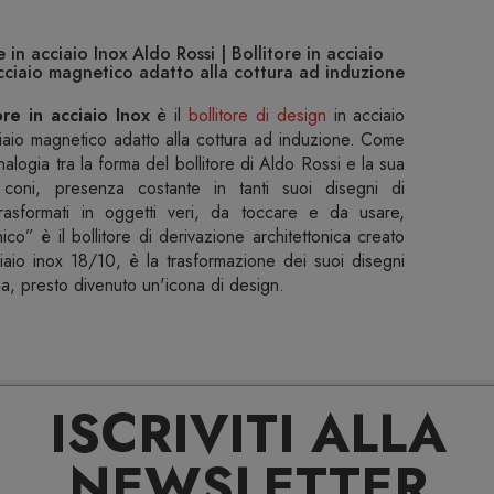
 in acciaio Inox Aldo Rossi | Bollitore in acciaio
cciaio magnetico adatto alla cottura ad induzione
ore in acciaio Inox
è il
bollitore di design
in acciaio
iaio magnetico adatto alla cottura ad induzione. Come
nalogia tra la forma del bollitore di Aldo Rossi e la sua
coni, presenza costante in tanti suoi disegni di
 trasformati in oggetti veri, da toccare e da usare,
o” è il bollitore di derivazione architettonica creato
iaio inox 18/10, è la trasformazione dei suoi disegni
a, presto divenuto un'icona di design.
ISCRIVITI ALLA
NEWSLETTER
 bollitore, leggete e seguite attentamente le istruzioni
i evitare eventuali rischi e danni. Conservatele e