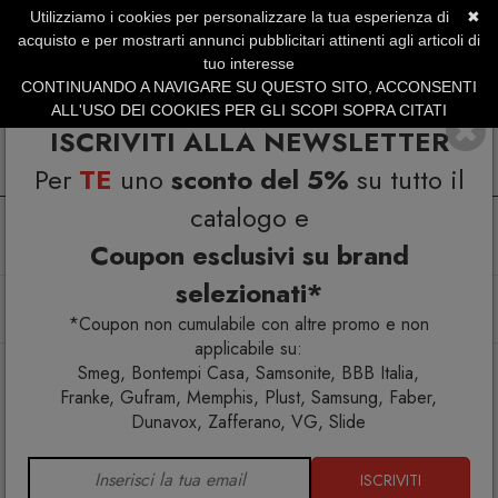
Utilizziamo i cookies per personalizzare la tua esperienza di
✖
SERVIZIO CLIENTI +39.0773.470.562
acquisto e per mostrarti annunci pubblicitari attinenti agli articoli di
SUMMER SALES | Fino al 31 Agosto
tuo interesse
CONTINUANDO A NAVIGARE SU QUESTO SITO, ACCONSENTI
ALL'USO DEI COOKIES PER GLI SCOPI SOPRA CITATI
ISCRIVITI ALLA NEWSLETTER
Per
TE
uno
sconto del 5%
su tutto il
catalogo e
Coupon esclusivi su brand
selezionati*
Home
Cucina
Elettrodomestici
Accessorio 2 pinze per sandwich Smeg TSSR02
*Coupon non cumulabile con altre promo e non
applicabile su:
Smeg, Bontempi Casa, Samsonite, BBB Italia,
Franke, Gufram, Memphis, Plust, Samsung, Faber,
Dunavox, Zafferano, VG, Slide
ISCRIVITI