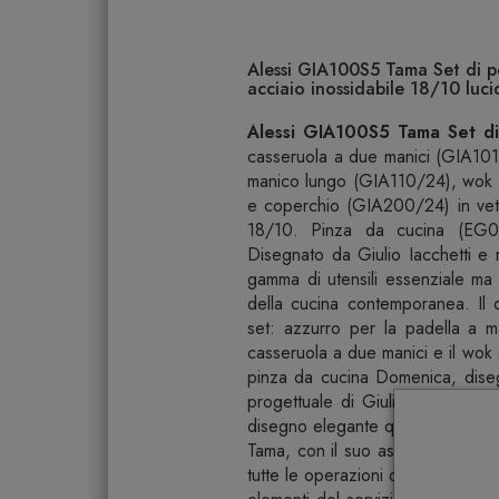
Alessi GIA100S5 Tama Set di pe
acciaio inossidabile 18/10 luc
Alessi GIA100S5 Tama Set di
casseruola a due manici (GIA101
manico lungo (GIA110/24), wok (
e coperchio (GIA200/24) in vetr
18/10. Pinza da cucina (EG01
Disegnato da Giulio Iacchetti e re
gamma di utensili essenziale ma
della cucina contemporanea. Il d
set: azzurro per la padella a m
casseruola a due manici e il wok 
pinza da cucina Domenica, diseg
progettuale di Giulio Iacchetti d
disegno elegante quanto semplice e
Tama, con il suo assortimento di 
tutte le operazioni del cucinare c