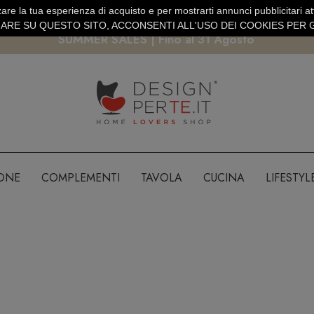
are la tua esperienza di acquisto e per mostrarti annunci pubblicitari atti
EURO
PAGAMENTO SICURO PAYPAL · CARTA DI CREDITO
RE SU QUESTO SITO, ACCONSENTI ALL'USO DEI COOKIES PER G
SUMMER SALES | Fino al 31 Agosto
IONE
COMPLEMENTI
TAVOLA
CUCINA
LIFESTYL