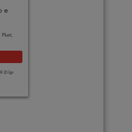
o e
 Plust,
PR (D.lgs