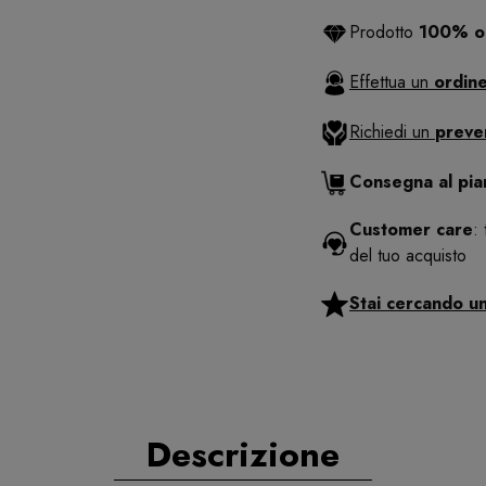
Prodotto
100% or
Effettua un
ordine
Richiedi un
preve
Consegna al pi
Customer care
:
del tuo acquisto
Stai cercando u
Descrizione