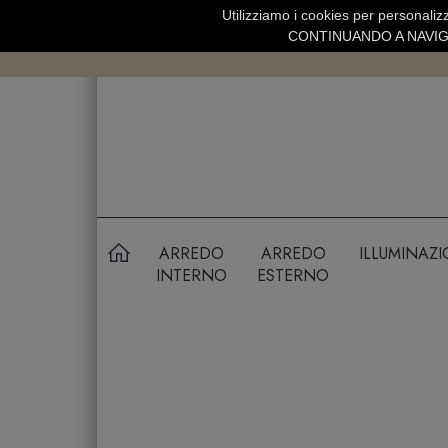
Utilizziamo i cookies per personalizz
SPEDIZIONE GRATUITA SOPRA 99 
CONTINUANDO A NAVIGA
ARREDO
ARREDO
ILLUMINAZ
INTERNO
ESTERNO