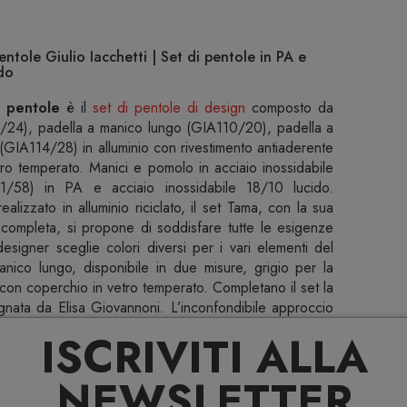
ntole Giulio Iacchetti | Set di pentole in PA e
ido
 pentole
è il
set di pentole di design
composto da
/24), padella a manico lungo (GIA110/20), padella a
GIA114/28) in alluminio con rivestimento antiaderente
o temperato. Manici e pomolo in acciaio inossidabile
/58) in PA e acciaio inossidabile 18/10 lucido.
alizzato in alluminio riciclato, il set Tama, con la sua
 completa, si propone di soddisfare tutte le esigenze
esigner sceglie colori diversi per i vari elementi del
anico lungo, disponibile in due misure, grigio per la
con coperchio in vetro temperato. Completano il set la
nata da Elisa Giovannoni. L’inconfondibile approccio
à vita a una collezione di strumenti per la cottura dal
ISCRIVITI ALLA
 minimale. Realizzato in alluminio riciclato, il servizio
utensili essenziale ma completo, si propone di coprire
NEWSLETTER
ontemporaneo. Il designer sceglie diversi colori per gli