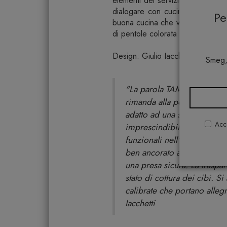
elementi del servizio, dando vi
dialogare con cucine dallo stil
P
buona cucina che vogliono arricc
di pentole colorata e funzionale.
Design: Giulio Iacchetti
Smeg,
"La parola TAMA in giappo
rimanda alla perfezione del
adatto ad una serie di pento
Acco
imprescindibile. Oggetti pe
funzionali nell’utilizzo, 
ben ancorato ai corpi e co
una presa sicura. La traspa
stato di cottura dei cibi. 
calibrate che portano alleg
Iacchetti