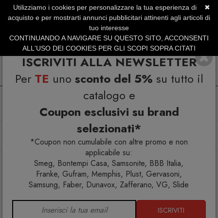
Utilizziamo i cookies per personalizzare la tua esperienza di
✖
SERVIZIO CLIENTI +39.0773.470.562
acquisto e per mostrarti annunci pubblicitari attinenti agli articoli di
SUMMER SALES | Fino al 40% di Sconto
tuo interesse
CONTINUANDO A NAVIGARE SU QUESTO SITO, ACCONSENTI
ALL'USO DEI COOKIES PER GLI SCOPI SOPRA CITATI
ISCRIVITI ALLA NEWSLETTER
Per
TE
uno
sconto del 5%
su tutto il
catalogo e
Coupon esclusivi su brand
selezionati*
Home
Lifestyle
Shopping bag
Shopping Bag Lumberjack
*Coupon non cumulabile con altre promo e non
applicabile su:
Smeg, Bontempi Casa, Samsonite, BBB Italia,
Franke, Gufram, Memphis, Plust, Gervasoni,
Samsung, Faber, Dunavox, Zafferano, VG, Slide
ISCRIVITI