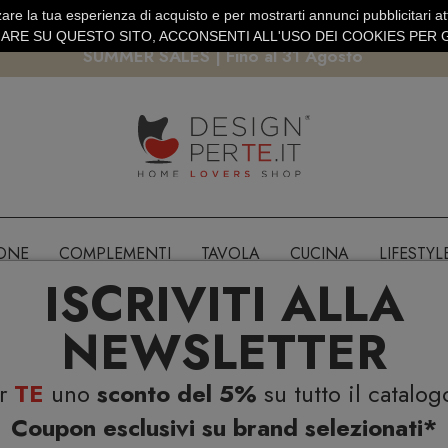
are la tua esperienza di acquisto e per mostrarti annunci pubblicitari atti
EURO
PAGAMENTO SICURO PAYPAL · CARTA DI CREDITO
RE SU QUESTO SITO, ACCONSENTI ALL'USO DEI COOKIES PER G
SUMMER SALES | Fino al 31 Agosto
IONE
COMPLEMENTI
TAVOLA
CUCINA
LIFESTYL
ISCRIVITI ALLA
NEWSLETTER
er
TE
uno
sconto del 5%
su tutto il catalog
Coupon esclusivi su brand selezionati*