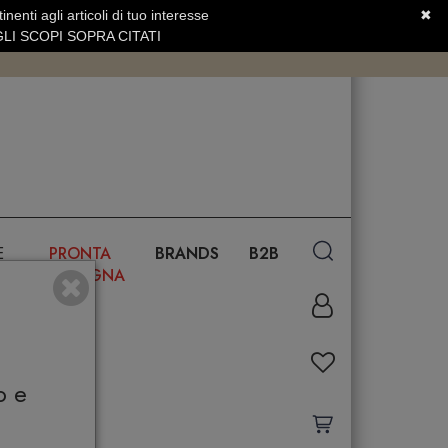
nenti agli articoli di tuo interesse
✖
SERVIZIO CLIENTI +39.0773.470.562
LI SCOPI SOPRA CITATI
E
PRONTA
BRANDS
B2B
CONSEGNA
o e