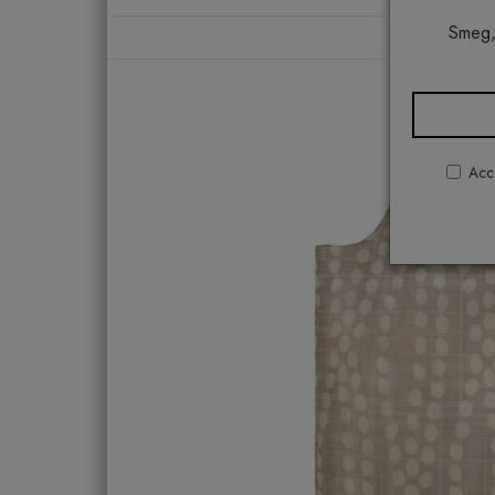
Smeg,
Acco