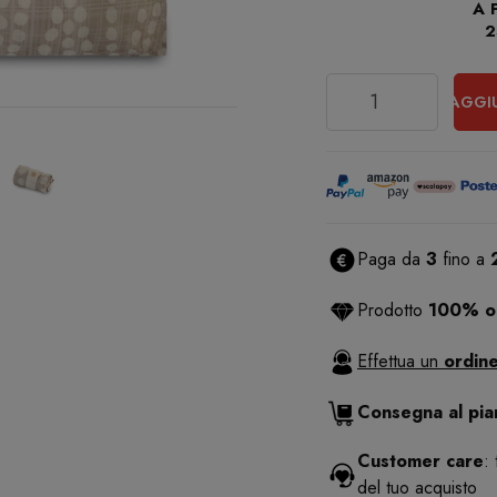
A 
2
Quantità
AGGI
Paga da
3
fino a
Prodotto
100% or
Effettua un
ordine
Consegna al pi
Customer care
:
del tuo acquisto