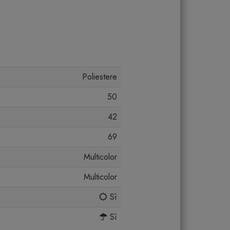
Poliestere
50
42
69
Multicolor
Multicolor
Sì
Sì