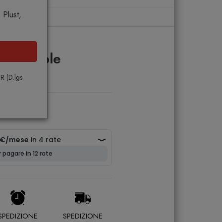
Plust,
ag Pebble
PR (D.lgs
SPEDIZIONE
SPEDIZIONE