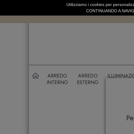
Utilizziamo i cookies per personalizz
SPEDIZIONE GRATUITA SOPRA 99 
CONTINUANDO A NAVIGA
ARREDO
ARREDO
ILLUMINAZ
INTERNO
ESTERNO
P