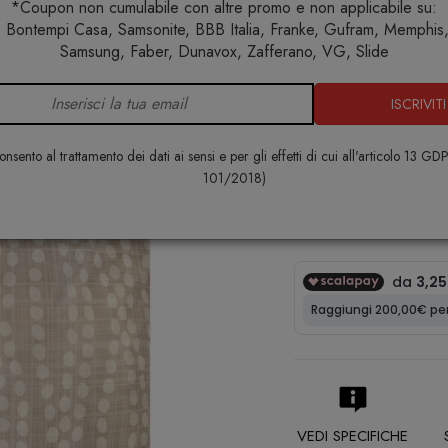
*Coupon non cumulabile con altre promo e non applicabile su:
 Bontempi Casa, Samsonite, BBB Italia, Franke, Gufram, Memphis, 
Home
Lifestyle
Shopping bag
Shopping Bag Pebble
Samsung, Faber, Dunavox, Zafferano, VG, Slide
ISCRIVITI
Shopping B
LOQI
nsento al trattamento dei dati ai sensi e per gli effetti di cui all'articolo 13 GD
101/2018)
€ 13,00
VEDI SPECIFICHE