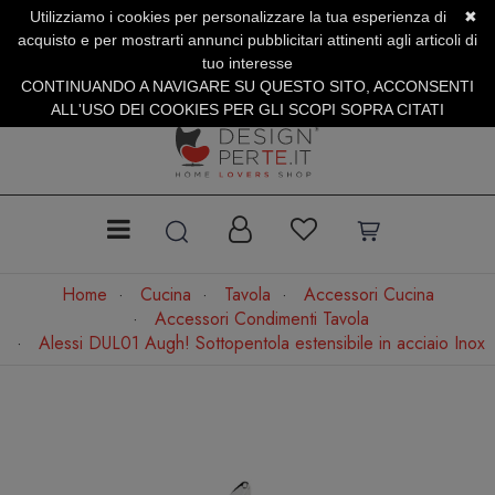
Utilizziamo i cookies per personalizzare la tua esperienza di
✖
SERVIZIO CLIENTI +39.0773.470.562
acquisto e per mostrarti annunci pubblicitari attinenti agli articoli di
SUMMER SALES | Fino al 31 Agosto
tuo interesse
CONTINUANDO A NAVIGARE SU QUESTO SITO, ACCONSENTI
ALL'USO DEI COOKIES PER GLI SCOPI SOPRA CITATI
Home
Cucina
Tavola
Accessori Cucina
Accessori Condimenti Tavola
Alessi DUL01 Augh! Sottopentola estensibile in acciaio Inox