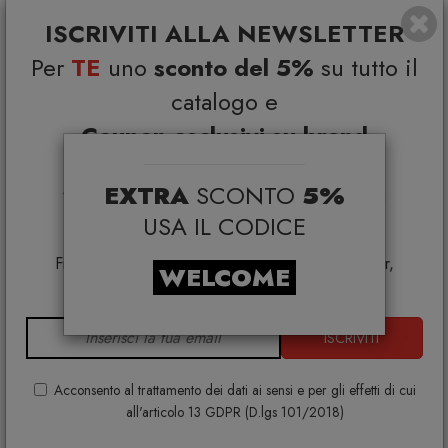
ISCRIVITI ALLA NEWSLETTER
Per
TE
uno
sconto del 5%
su tutto il
Alessi MP0215 Macinasale, pepe e spezie in legno di
acero naturale e Nero
catalogo e
ALESSI
Coupon esclusivi su brand
€ 108,00
€ 135,00
selezionati*
EXTRA
SCONTO
5%
*Coupon non cumulabile con altre promo e non
applicabile su:
USA IL CODICE
Smeg, Bontempi Casa, Samsonite, BBB Italia,
Franke, Gufram, Memphis, Plust, Samsung, Faber,
WELCOME
Dunavox, Zafferano, VG, Slide
ISCRIVITI
Acconsento al trattamento dei dati ai sensi e per gli effetti di cui
all'articolo 13 GDPR (D.lgs 101/2018)