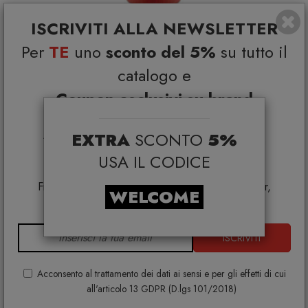
ISCRIVITI ALLA NEWSLETTER
Per
TE
uno
sconto del 5%
su tutto il
catalogo e
Alessi MP0215 1 Macinasale, pepe e spezie in legno di
acero naturale e Rosso
Coupon esclusivi su brand
ALESSI
€ 108,00
€ 135,00
selezionati*
EXTRA
SCONTO
5%
*Coupon non cumulabile con altre promo e non
applicabile su:
USA IL CODICE
Smeg, Bontempi Casa, Samsonite, BBB Italia,
Franke, Gufram, Memphis, Plust, Samsung, Faber,
WELCOME
Dunavox, Zafferano, VG, Slide
ISCRIVITI
Acconsento al trattamento dei dati ai sensi e per gli effetti di cui
all'articolo 13 GDPR (D.lgs 101/2018)