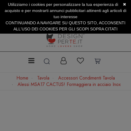
Utilizziamo i cookies per personalizzare la tua esperienza di
✖
SERVIZIO CLIENTI +39.0773.470.562
acquisto e per mostrarti annunci pubblicitari attinenti agli articoli di
SUMMER SALES | Fino al 31 Agosto
tuo interesse
CONTINUANDO A NAVIGARE SU QUESTO SITO, ACCONSENTI
ALL'USO DEI COOKIES PER GLI SCOPI SOPRA CITATI
Home
Tavola
Accessori Condimenti Tavola
Alessi MSA17 CACTUS! Formaggiera in acciaio Inox