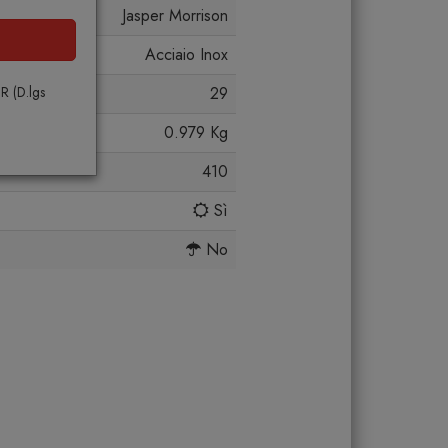
Jasper Morrison
Acciaio Inox
PR (D.lgs
29
0.979 Kg
410
Sì
No