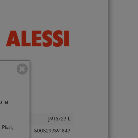
o e
JM15/29 L
 Plust,
8003299891849