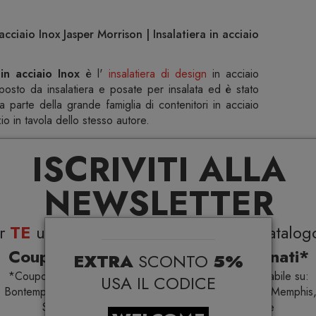
acciaio Inox Jasper Morrison | Insalatiera in acciaio
in acciaio Inox
è l'
insalatiera di design
in acciaio
posto da insalatiera e posate per insalata ed è stato
 parte della grande famiglia di contenitori in acciaio
zio in tavola dello stesso autore.
ISCRIVITI ALLA
NEWSLETTER
Specifiche
er
TE
uno
sconto del 5%
su tutto il catalog
Coupon esclusivi su brand selezionati*
EXTRA
SCONTO
5%
*Coupon non cumulabile con altre promo e non applicabile su:
USA IL CODICE
 Bontempi Casa, Samsonite, BBB Italia, Franke, Gufram, Memphis,
Samsung, Faber, Dunavox, Zafferano, VG, Slide