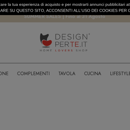
are la tua esperienza di acquisto e per mostrarti annunci pubblicitari atti
EURO
PAGAMENTO SICURO PAYPAL · CARTA DI CREDITO
RE SU QUESTO SITO, ACCONSENTI ALL'USO DEI COOKIES PER G
SUMMER SALES | Fino al 31 Agosto
IONE
COMPLEMENTI
TAVOLA
CUCINA
LIFESTYL