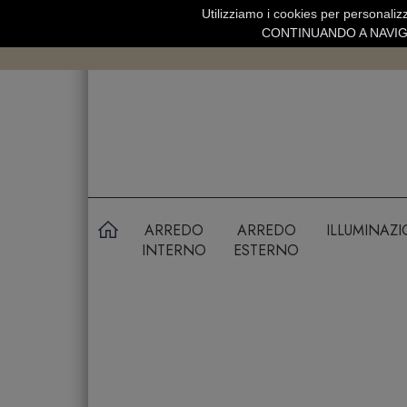
Utilizziamo i cookies per personalizz
SPEDIZIONE GRATUITA SOPRA 99 
CONTINUANDO A NAVIGA
ARREDO
ARREDO
ILLUMINAZ
INTERNO
ESTERNO