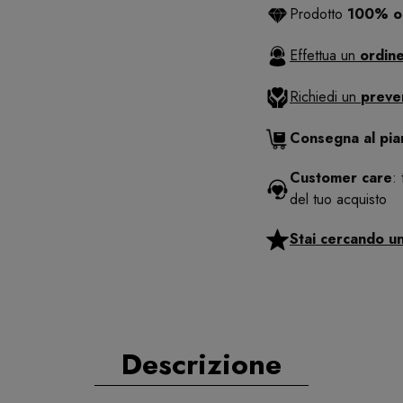
Prodotto
100% or
Effettua un
ordine
Richiedi un
preve
Consegna al pi
Customer care
:
del tuo acquisto
Stai cercando u
Descrizione