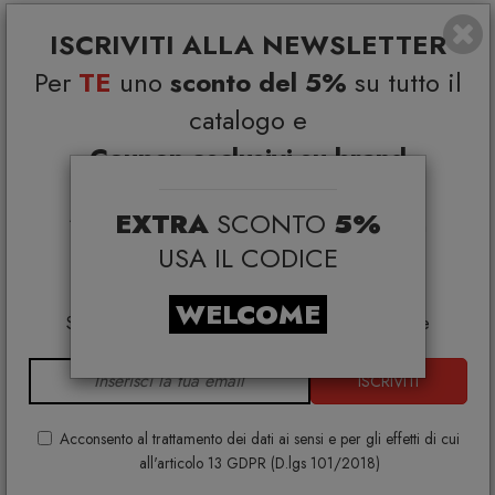
ISCRIVITI ALLA NEWSLETTER
Per
TE
uno
sconto del 5%
su tutto il
Alessi JM13/36 L Piatto da portata in acciaio Inox
catalogo e
ALESSI
Coupon esclusivi su brand
€ 70,00
€ 88,00
selezionati*
EXTRA
SCONTO
5%
*Coupon non cumulabile con altre promo e non
applicabile su:
USA IL CODICE
Smeg, Bontempi Casa, Samsonite, BBB Italia,
Franke, Gufram, Memphis, Plust, Gervasoni,
WELCOME
Samsung, Faber, Dunavox, Zafferano, VG, Slide
ISCRIVITI
Acconsento al trattamento dei dati ai sensi e per gli effetti di cui
all'articolo 13 GDPR (D.lgs 101/2018)