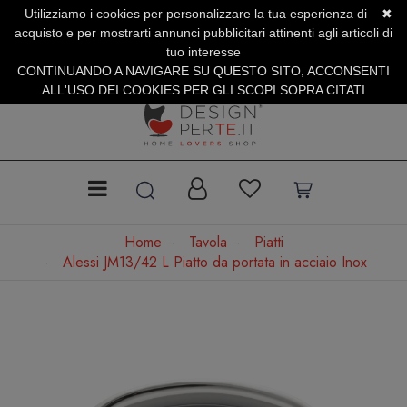
Utilizziamo i cookies per personalizzare la tua esperienza di
✖
SERVIZIO CLIENTI +39.0773.470.562
acquisto e per mostrarti annunci pubblicitari attinenti agli articoli di
SUMMER SALES | Fino al 40% di Sconto
tuo interesse
CONTINUANDO A NAVIGARE SU QUESTO SITO, ACCONSENTI
ALL'USO DEI COOKIES PER GLI SCOPI SOPRA CITATI
Home
Tavola
Piatti
Alessi JM13/42 L Piatto da portata in acciaio Inox