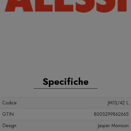
Specifiche
Codice
JM13/42 L
GTIN
8003299862665
Design
Jasper Morrison