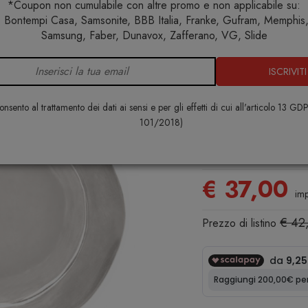
*Coupon non cumulabile con altre promo e non applicabile su:
 Bontempi Casa, Samsonite, BBB Italia, Franke, Gufram, Memphis, 
Sottopiatti
I Senza Tempo Oro e Argento Sottopiatto Arge
Samsung, Faber, Dunavox, Zafferano, VG, Slide
ISCRIVITI
I Senza Te
Argento Sot
nsento al trattamento dei dati ai sensi e per gli effetti di cui all'articolo 13 GD
Bitossi Hom
101/2018)
BITOSSI HOME
€ 37,00
imp
€ 42
Prezzo di listino