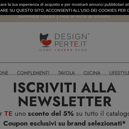
are la tua esperienza di acquisto e per mostrarti annunci pubblicitari atti
EURO
PAGAMENTO SICURO PAYPAL · CARTA DI CREDITO
RE SU QUESTO SITO, ACCONSENTI ALL'USO DEI COOKIES PER G
SUMMER SALES | Fino al 40% di Sconto
IONE
COMPLEMENTI
TAVOLA
CUCINA
LIFESTYL
ISCRIVITI ALLA
NEWSLETTER
er
TE
uno
sconto del 5%
su tutto il catalog
Coupon esclusivi su brand selezionati*