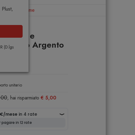
Plust,
nto Bitossi Home
mpo Oro e
topiatto Argento
PR (D.lgs
e
orto unitario
,00
, hai risparmiato
€ 5,00