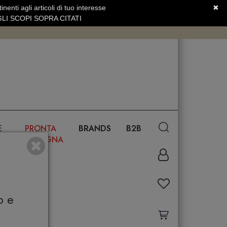
nenti agli articoli di tuo interesse
✖
SERVIZIO CLIENTI +39.0773.470.562
LI SCOPI SOPRA CITATI
E
PRONTA
BRANDS
B2B
CONSEGNA
o e