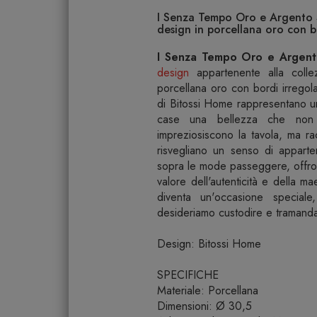
I Senza Tempo Oro e Argento S
design in porcellana oro con b
I Senza Tempo Oro e Argento
design
appartenente alla colle
porcellana oro con bordi irregolar
di Bitossi Home rappresentano u
case una bellezza che non 
impreziosiscono la tavola, ma ra
risvegliano un senso di apparte
sopra le mode passeggere, offron
valore dell'autenticità e della 
diventa un'occasione speciale
desideriamo custodire e tramanda
Design: Bitossi Home
SPECIFICHE
Materiale: Porcellana
Dimensioni: Ø 30,5