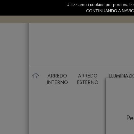
Utilizziamo i cookies per personalizz
SPEDIZIONE GRATUITA SOPRA 99 
CONTINUANDO A NAVIGA
ARREDO
ARREDO
ILLUMINAZ
INTERNO
ESTERNO
P