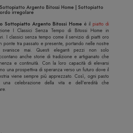
ottopiatto Argento Bitossi Home | Sottopiatto
ordo irregolare
 Sottopiatto Argento Bitossi Home
è il
piatto di
zione I Classici Senza Tempo di Bitossi Home in
i. I classici senza tempo come il servizio di piatti oro
n ponte tra passato e presente, portando nelle nostre
svanisce mai. Questi eleganti pezzi non solo
ccontano anche storie di tradizione e artigianato che
nenza e continuità. Con la loro capacità di elevarsi
o una prospettiva di speranza verso un futuro dove il
maestria viene sempre più apprezzato. Così, ogni pasto
, una celebrazione della vita e dell'eredità che
re.