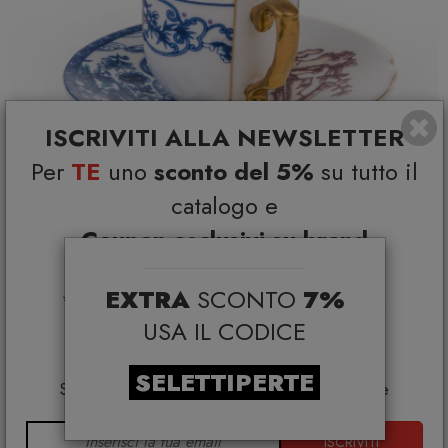
ISCRIVITI ALLA NEWSLETTER
Per
TE
uno
sconto del 5%
su tutto il
catalogo e
Coupon esclusivi su brand
selezionati*
EXTRA
SCONTO
7%
*Coupon non cumulabile con altre promo e non
Hybrid Eufemia Tazzina da caffè Seletti
applicabile su:
USA IL CODICE
SELETTI
Smeg, Bontempi Casa, Samsonite, BBB Italia,
€ 34,00
€ 45,00
Franke, Gufram, Memphis, Plust, Gervasoni,
SELETTIPERTE
Samsung, Faber, Dunavox, Zafferano, VG, Slide
ISCRIVITI