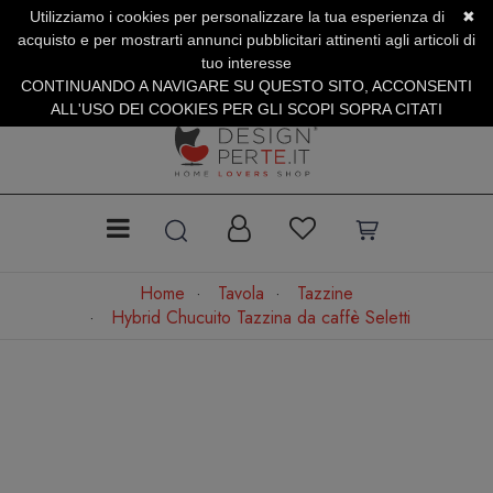
Utilizziamo i cookies per personalizzare la tua esperienza di
✖
SERVIZIO CLIENTI +39.0773.470.562
acquisto e per mostrarti annunci pubblicitari attinenti agli articoli di
SUMMER SALES | Fino al 40% di Sconto
tuo interesse
CONTINUANDO A NAVIGARE SU QUESTO SITO, ACCONSENTI
ALL'USO DEI COOKIES PER GLI SCOPI SOPRA CITATI
Home
Tavola
Tazzine
Hybrid Chucuito Tazzina da caffè Seletti