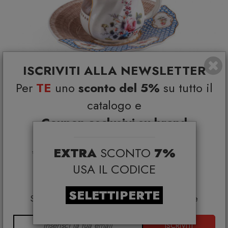
ISCRIVITI ALLA NEWSLETTER
Per
TE
uno
sconto del 5%
su tutto il
catalogo e
Coupon esclusivi su brand
selezionati*
Hybrid Djenne Tazzina da caffè Seletti
EXTRA
SCONTO
7%
*Coupon non cumulabile con altre promo e non
SELETTI
€ 34,00
applicabile su:
€ 45,00
USA IL CODICE
Smeg, Bontempi Casa, Samsonite, BBB Italia,
Franke, Gufram, Memphis, Plust, Gervasoni,
SELETTIPERTE
Samsung, Faber, Dunavox, Zafferano, VG, Slide
ISCRIVITI