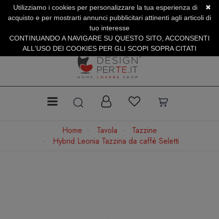
Utilizziamo i cookies per personalizzare la tua esperienza di
✖
SERVIZIO CLIENTI +39.0773.470.562
acquisto e per mostrarti annunci pubblicitari attinenti agli articoli di
SUMMER SALES | Fino al 40% di Sconto
tuo interesse
CONTINUANDO A NAVIGARE SU QUESTO SITO, ACCONSENTI
ALL'USO DEI COOKIES PER GLI SCOPI SOPRA CITATI
Home
Tavola
Tazzine
Hybrid Leonia Tazzina da caffè Seletti