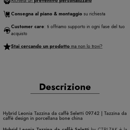
Richiedi un
preventivo personalizzato
Consegna al piano & montaggio
su richiesta
Customer care
: ti offriamo supporto in ogni fase del tuo
acquisto
Stai cercando un prodotto
ma non lo trovi?
Descrizione
Hybrid Leonia Tazzina da caffè Seletti 09742 | Tazzina da
caffè design in porcellana bone china
Hybrid Leonia Tazzina da caffè Seletti
by CTRLZAK è la