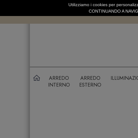
Utilizziamo i cookies per personalizz
SPEDIZIONE GRATUITA SOPRA 99 
CONTINUANDO A NAVIGA
ARREDO
ARREDO
ILLUMINAZ
INTERNO
ESTERNO