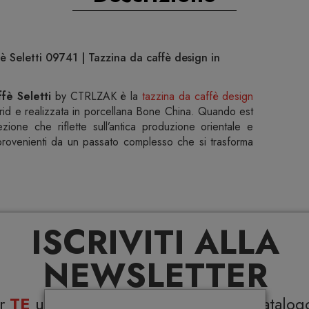
è Seletti 09741 | Tazzina da caffè design in
fè Seletti
by CTRLZAK è la
tazzina da caffè design
rid e realizzata in porcellana Bone China. Quando est
zione che riflette sull’antica produzione orientale e
 provenienti da un passato complesso che si trasforma
ISCRIVITI ALLA
NEWSLETTER
a
er
TE
uno
sconto del 5%
su tutto il catalog
rmazioni su quantitativi personalizzati