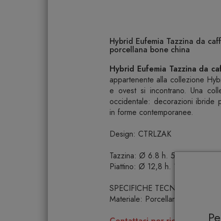
Hybrid Eufemia Tazzina da caff
porcellana bone china
Hybrid Eufemia Tazzina da caf
appartenente alla collezione Hyb
e ovest si incontrano. Una colle
occidentale: decorazioni ibride
in forme contemporanee.
Design: CTRLZAK
Tazzina: Ø 6.8 h. 5.5 cm
Piattino: Ø 12,8 h. 1,9 cm
SPECIFICHE TECNICHE
Materiale: Porcellana Bone Chin
P
Contattaci per richiedere info