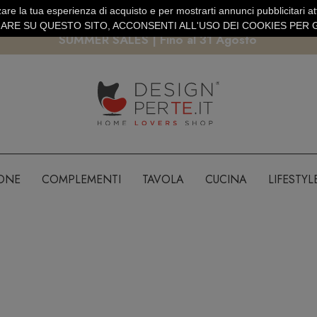
are la tua esperienza di acquisto e per mostrarti annunci pubblicitari atti
EURO
PAGAMENTO SICURO PAYPAL · CARTA DI CREDITO
RE SU QUESTO SITO, ACCONSENTI ALL'USO DEI COOKIES PER G
SUMMER SALES | Fino al 31 Agosto
IONE
COMPLEMENTI
TAVOLA
CUCINA
LIFESTYL