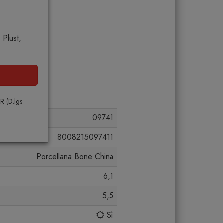
 Plust,
PR (D.lgs
09741
8008215097411
Porcellana Bone China
6,1
5,5
Sì