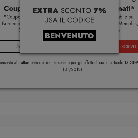
Coupon esclusivi su brand selezionati*
EXTRA
SCONTO
7%
ole imperfezioni sono frutto della lavorazione
*Coupon non cumulabile con altre promo e non applicabile su:
USA IL CODICE
 e non sono da considerarsi difetti
 Bontempi Casa, Samsonite, BBB Italia, Franke, Gufram, Memphis,
Samsung, Faber, Dunavox, Zafferano, VG, Slide
BENVENUTO
ISCRIVITI
Specifiche
nsento al trattamento dei dati ai sensi e per gli effetti di cui all'articolo 13 GD
101/2018)