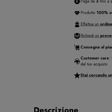
Paga da
3
fino a
Prodotto
100% or
Effettua un
ordine
Richiedi un
preve
Consegna al pi
Customer care
:
del tuo acquisto
Stai cercando u
Descrizione