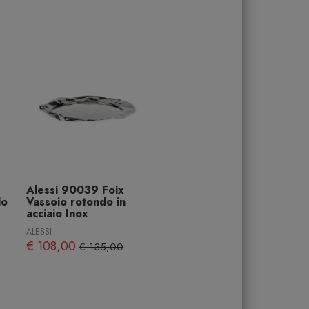
Alessi 90039 Foix
do
Vassoio rotondo in
acciaio Inox
ALESSI
€ 108,00
€ 135,00