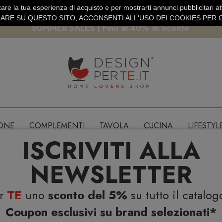
are la tua esperienza di acquisto e per mostrarti annunci pubblicitari atti
EURO
PAGAMENTO SICURO PAYPAL · CARTA DI CREDITO
RE SU QUESTO SITO, ACCONSENTI ALL'USO DEI COOKIES PER G
SUMMER SALES | Fino al 40% di Sconto
IONE
COMPLEMENTI
TAVOLA
CUCINA
LIFESTYL
ISCRIVITI ALLA
NEWSLETTER
er
TE
uno
sconto del 5%
su tutto il catalog
Coupon esclusivi su brand selezionati*