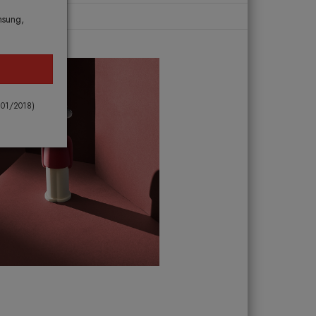
msung,
 101/2018)