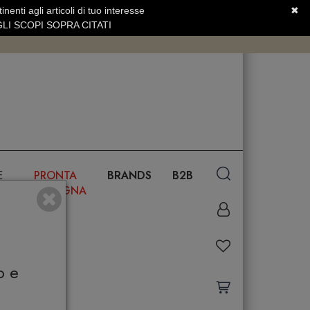
nenti agli articoli di tuo interesse
✖
SERVIZIO CLIENTI +39.0773.470.562
LI SCOPI SOPRA CITATI
E
PRONTA
BRANDS
B2B
CONSEGNA
o e