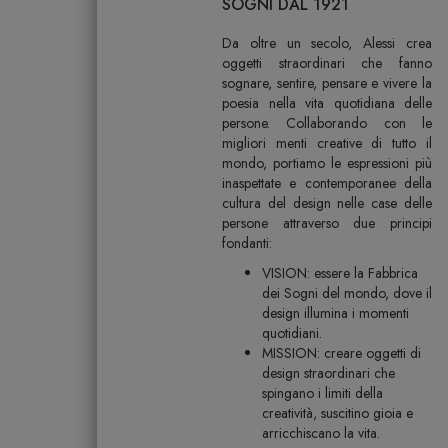
SOGNI DAL 1921
Da oltre un secolo, Alessi crea
oggetti straordinari che fanno
sognare, sentire, pensare e vivere la
poesia nella vita quotidiana delle
persone. Collaborando con le
migliori menti creative di tutto il
mondo, portiamo le espressioni più
inaspettate e contemporanee della
cultura del design nelle case delle
persone attraverso due principi
fondanti:
VISION: essere la Fabbrica
dei Sogni del mondo, dove il
design illumina i momenti
quotidiani.
MISSION: creare oggetti di
design straordinari che
spingano i limiti della
creatività, suscitino gioia e
arricchiscano la vita.