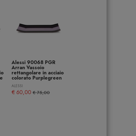
Alessi 90068 PGR
Arran Vassoio
io
rettangolare in acciaio
le
colorato Purplegreen
ALESSI
€ 60,00
€ 75,00