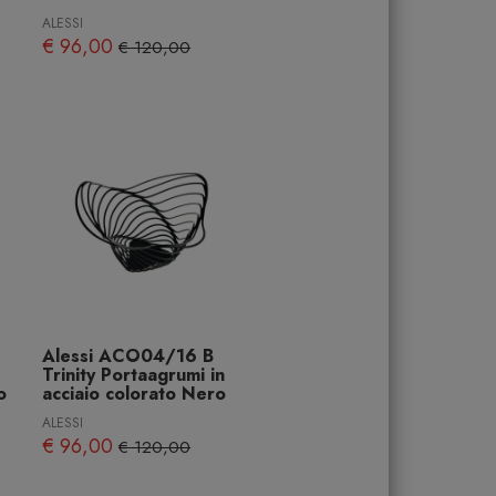
ALESSI
€ 96,00
€ 120,00
Alessi ACO04/16 B
Trinity Portaagrumi in
o
acciaio colorato Nero
ALESSI
€ 96,00
€ 120,00