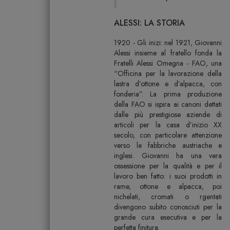
ALESSI: LA STORIA
1920 - Gli inizi: nel 1921, Giovanni
Alessi insieme al fratello fonda la
Fratelli Alessi Omegna - FAO, una
“Officina per la lavorazione della
lastra d’ottone e d’alpacca, con
fonderia”. La prima produzione
della FAO si ispira ai canoni dettati
dalle più prestigiose aziende di
articoli per la casa d’inizio XX
secolo, con particolare attenzione
verso le fabbriche austriache e
inglesi. Giovanni ha una vera
ossessione per la qualità e per il
lavoro ben fatto: i suoi prodotti in
rame, ottone e alpacca, poi
nichelati, cromati o rgentati
divengono subito conosciuti per la
grande cura esecutiva e per la
perfetta finitura.