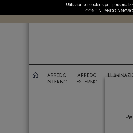
Utilizziamo i cookies per personalizz
SPEDIZIONE GRATUITA SOPRA 99 
CONTINUANDO A NAVIGA
ARREDO
ARREDO
ILLUMINAZ
INTERNO
ESTERNO
P