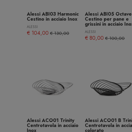
Alessi ABI03 Harmonic
Alessi ABI05 Octave
Cestino in acciaio Inox
Cestino per pane e
grissini in acciaio In
ALESSI
€ 104,00
ALESSI
€ 130,00
€ 80,00
€ 100,00
Alessi ACO01 Trinity
Alessi ACO01 B Trin
Centrotavola in acciaio
Centrotavola in acci
Inox
colorato