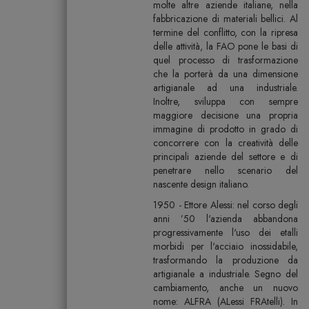
molte altre aziende italiane, nella
fabbricazione di materiali bellici. Al
termine del conflitto, con la ripresa
delle attività, la FAO pone le basi di
quel processo di trasformazione
che la porterà da una dimensione
artigianale ad una industriale.
Inoltre, sviluppa con sempre
maggiore decisione una propria
immagine di prodotto in grado di
concorrere con la creatività delle
principali aziende del settore e di
penetrare nello scenario del
nascente design italiano.
1950 - Ettore Alessi: nel corso degli
anni ’50 l'azienda abbandona
progressivamente l'uso dei etalli
morbidi per l'acciaio inossidabile,
trasformando la produzione da
artigianale a industriale. Segno del
cambiamento, anche un nuovo
nome: ALFRA (ALessi FRAtelli). In