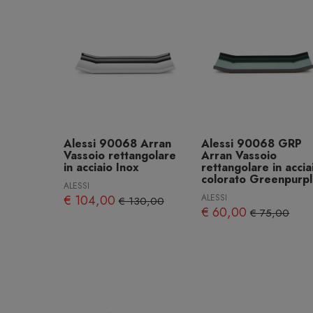
Alessi 90068 Arran
Alessi 90068 GRP
Vassoio rettangolare
Arran Vassoio
in acciaio Inox
rettangolare in accia
colorato Greenpurp
ALESSI
€ 104,00
ALESSI
€ 130,00
€ 60,00
€ 75,00