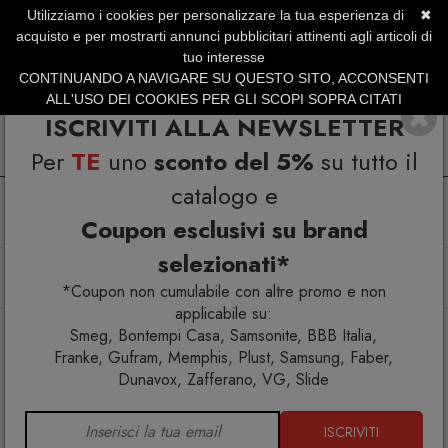
Utilizziamo i cookies per personalizzare la tua esperienza di
✖
SERVIZIO CLIENTI +39.0773.470.562
acquisto e per mostrarti annunci pubblicitari attinenti agli articoli di
SUMMER SALES | Fino al 31 Agosto
tuo interesse
CONTINUANDO A NAVIGARE SU QUESTO SITO, ACCONSENTI
ALL'USO DEI COOKIES PER GLI SCOPI SOPRA CITATI
ISCRIVITI ALLA NEWSLETTER
Per
TE
uno
sconto del 5%
su tutto il
catalogo e
Coupon esclusivi su brand
selezionati*
Home
Arredo interno
Arredo esterno
Sgabelli
Sgabelli
Vases Sgabello
*Coupon non cumulabile con altre promo e non
applicabile su:
Smeg, Bontempi Casa, Samsonite, BBB Italia,
Franke, Gufram, Memphis, Plust, Samsung, Faber,
Dunavox, Zafferano, VG, Slide
ISCRIVITI