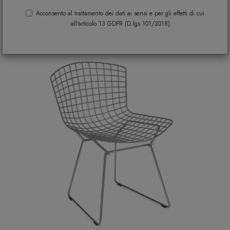
ORDINA E FILTRA
Acconsento al trattamento dei dati ai sensi e per gli effetti di cui
all'articolo 13 GDPR (D.lgs 101/2018)