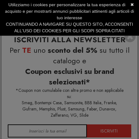
Utilizziamo i cookies per personalizzare la tua esperienza di
✖
SERVIZIO CLIENTI +39.0773.470.562
acquisto e per mostrarti annunci pubblicitari attinenti agli articoli di
SUMMER SALES | Fino al 31 Agosto
tuo interesse
CONTINUANDO A NAVIGARE SU QUESTO SITO, ACCONSENTI
ALL'USO DEI COOKIES PER GLI SCOPI SOPRA CITATI
ISCRIVITI ALLA NEWSLETTER
Per
TE
uno
sconto del 5%
su tutto il
catalogo e
Coupon esclusivi su brand
selezionati*
Home
Arredo interno
Designer famosi
Pagina 2
*Coupon non cumulabile con altre promo e non applicabile
su:
Smeg, Bontempi Casa, Samsonite, BBB Italia, Franke,
Gufram, Memphis, Plust, Samsung, Faber, Dunavox,
DESIGNER FAMOSI
Zafferano, VG, Slide
ISCRIVITI