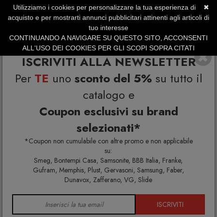
Utilizziamo i cookies per personalizzare la tua esperienza di
✖
SERVIZIO CLIENTI +39.0773.470.562
acquisto e per mostrarti annunci pubblicitari attinenti agli articoli di
SUMMER SALES | Fino al 40% di Sconto
tuo interesse
CONTINUANDO A NAVIGARE SU QUESTO SITO, ACCONSENTI
ALL'USO DEI COOKIES PER GLI SCOPI SOPRA CITATI
ISCRIVITI ALLA NEWSLETTER
Per
TE
uno
sconto del 5%
su tutto il
catalogo e
Coupon esclusivi su brand
selezionati*
Home
Arredo interno
Designer famosi
*Coupon non cumulabile con altre promo e non applicabile
su:
Smeg, Bontempi Casa, Samsonite, BBB Italia, Franke,
Gufram, Memphis, Plust, Gervasoni, Samsung, Faber,
DESIGNER FAMOSI
Dunavox, Zafferano, VG, Slide
ISCRIVITI
Scopri la vendita designer famosi una