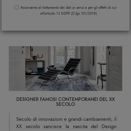
selezione di arredi e complementi
Acconsento al trattamento dei dati ai sensi e per gli effetti di cui
all'articolo 13 GDPR (D.lgs 101/2018)
firmati dai grandi maestri del Design
del XX secolo
DESIGNER FAMOSI CONTEMPORANEI DEL XX
SECOLO
Secolo di innovazioni e grandi cambiamenti, il
XX secolo sancisce la nascita del Design