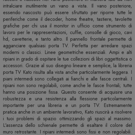
intralciare inutilmente un vano a vista. Il vano posteriore,
essendo nascosto può essere sfruttato per riporre tutte le
periferiche come il decoder, home theatre, tastiere, tavolette
grafiche per chi usa il monitor in ufficio come strumento di
lavoro per le rappresentazioni, cuffie, consolle di gioco, cavi
hd, cavetterie, e tanto altro. Il pannello frontale permette di
agganciare qualsiasi porta TV. Perfetta per arredare spazi
moderni o classici. Linee geometriche essenziali. Ampi e alti
ripiani in grado di ospitare le tue collezioni di libri oggettistica o
accessori. Grazie al suo disegno lineare e semplice, la libreria
porta TV Kato risulta alla vista anche particolarmente leggera. I
piani intermedi sono collegati ai fianchi e alle fasce centrali. I
ripiani non sono regolabili, come anche le fasce frontali; tutte
hanno una posizione fissa. Questo consente di acquisire una
robustezza e una resistenza alla flessione particolarmente
importante per una libreria e un porta TV. Estremamente
pratica anche in un ambiente lavorativo, Kato riuscirà a risolvere
i tuoi problemi di spazio ottimizzando gli spazi al massimo.
L'assenza dello schienale permette di esaltare il colore del
muro retrostante. I ripiani intermedi sono fissi e non regolabili.