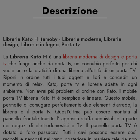
Descrizione
Libreria Kato H Itamoby - Librerie moderne, Librerie
design, Librerie in legno, Porta tv
La
Libreria Kato H
è una
libreria moderna di design e porta
tv
che funge anche da porta tv, un connubio perfetto per chi
vuole unire la praticità di una libreria all'utilità di un porta TV.
Riponi in ordine tutti i tuoi oggetti e libri e concediti un
momento di relax. Kato, porta tv e libreria adatta in ogni
ambiente. Non avrai più problemi di ordine con Kato. Il mobile
porta TV libreria Kato H è semplice e lineare. Questo mobile,
permette di coniugare perfettamente due elementi d'arredo, la
libreria e il porta tv. Quest'ultima può essere montata al
pannello frontale tramite l' apposita staffa acquistabile a parte
nei negozi di elettrodomestici e Tv. Il pannello porta TV è
dotato di foro passacavi. Tutti i cavi possono essere così
raccolti e nascosti nel vano posteriore in maniera tale da non