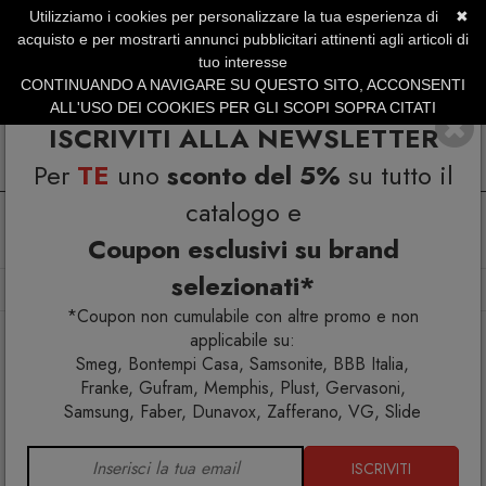
Utilizziamo i cookies per personalizzare la tua esperienza di
✖
SERVIZIO CLIENTI +39.0773.470.562
acquisto e per mostrarti annunci pubblicitari attinenti agli articoli di
SUMMER SALES | Fino al 40% di Sconto
tuo interesse
CONTINUANDO A NAVIGARE SU QUESTO SITO, ACCONSENTI
ALL'USO DEI COOKIES PER GLI SCOPI SOPRA CITATI
ISCRIVITI ALLA NEWSLETTER
Per
TE
uno
sconto del 5%
su tutto il
catalogo e
Coupon esclusivi su brand
selezionati*
Home
Arredo interno
Librerie
Libreria Kato H
*Coupon non cumulabile con altre promo e non
applicabile su:
Smeg, Bontempi Casa, Samsonite, BBB Italia,
Franke, Gufram, Memphis, Plust, Gervasoni,
Samsung, Faber, Dunavox, Zafferano, VG, Slide
ISCRIVITI