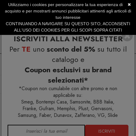
Utilizziamo i cookies per personalizzare la tua esperienza di
✖
SERVIZIO CLIENTI +39.0773.470.562
acquisto e per mostrarti annunci pubblicitari attinenti agli articoli di
SUMMER SALES | Fino al 40% di Sconto
tuo interesse
CONTINUANDO A NAVIGARE SU QUESTO SITO, ACCONSENTI
ALL'USO DEI COOKIES PER GLI SCOPI SOPRA CITATI
ISCRIVITI ALLA NEWSLETTER
Per
TE
uno
sconto del 5%
su tutto il
catalogo e
Coupon esclusivi su brand
selezionati*
Home
Arredo interno
Tavolini
Memphis Milano Hollywood Tavolino
*Coupon non cumulabile con altre promo e non
applicabile su:
Smeg, Bontempi Casa, Samsonite, BBB Italia,
Franke, Gufram, Memphis, Plust, Gervasoni,
Samsung, Faber, Dunavox, Zafferano, VG, Slide
ISCRIVITI