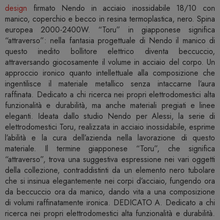
design
firmato Nendo in acciaio inossidabile 18/10 con
manico, coperchio e becco in resina termoplastica, nero. Spina
europea 2000-2400W. “Toru” in giapponese significa
“attraverso”: nella fantasia progettuale di Nendo il manico di
questo inedito bollitore elettrico diventa beccuccio,
attraversando giocosamente il volume in acciaio del corpo. Un
approccio ironico quanto intellettuale alla composizione che
ingentilisce il materiale metallico senza intaccarne l’aura
raffinata. Dedicato a chi ricerca nei propri elettrodomestici alta
funzionalità e durabilità, ma anche materiali pregiati e linee
eleganti. Ideata dallo studio Nendo per Alessi, la serie di
elettrodomestici Toru, realizzata in acciaio inossidabile, esprime
l’abilità e la cura dell’azienda nella lavorazione di questo
materiale. Il termine giapponese “Toru”, che significa
“attraverso”, trova una suggestiva espressione nei vari oggetti
della collezione, contraddistinti da un elemento nero tubolare
che si insinua elegantemente nei corpi d’acciaio, fungendo ora
da beccuccio ora da manico, dando vita a una composizione
di volumi raffinatamente ironica. DEDICATO A. Dedicato a chi
ricerca nei propri elettrodomestici alta funzionalità e durabilità.