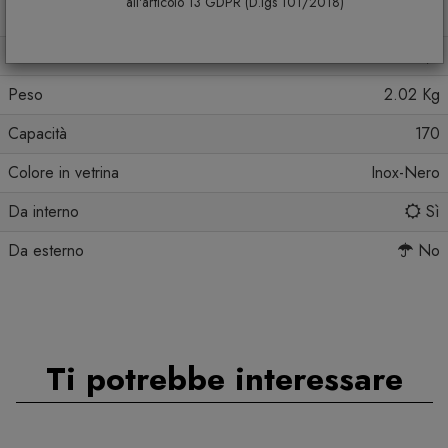
all'articolo 13 GDPR (D.lgs 101/2018)
Profondità
16,5
Altezza
30,5
Peso
2.02 Kg
Capacità
170
Colore in vetrina
Inox-Nero
Da interno
Sì
Da esterno
No
Ti potrebbe interessare