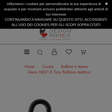
Utilizziamo i cookies per personalizzare la tua esperienza di
✖
SERVIZIO CLIENTI +39.0773.470.562
acquisto e per mostrarti annunci pubblicitari attinenti agli articoli di
SUMMER SALES | Fino al 31 Agosto
tuo interesse
CONTINUANDO A NAVIGARE SU QUESTO SITO, ACCONSENTI
ALL'USO DEI COOKIES PER GLI SCOPI SOPRA CITATI
Home
Cucina
Bollitori e teiere
Alessi NE01 B Toru Bollitore elettrico