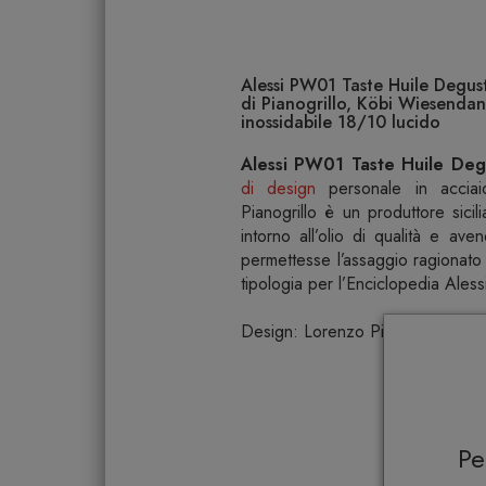
Alessi PW01 Taste Huile Degust
di Pianogrillo, Köbi Wiesendan
inossidabile 18/10 lucido
Alessi PW01 Taste Huile Degu
di design
personale in acciaio
Pianogrillo è un produttore sicili
intorno all’olio di qualità e a
permettesse l’assaggio ragionato
tipologia per l’Enciclopedia Alessi
Design: Lorenzo Piccione di Pia
P