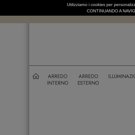
Utilizziamo i cookies per personalizz
SPEDIZIONE GRATUITA SOPRA 99 
CONTINUANDO A NAVIGA
ARREDO
ARREDO
ILLUMINAZ
INTERNO
ESTERNO