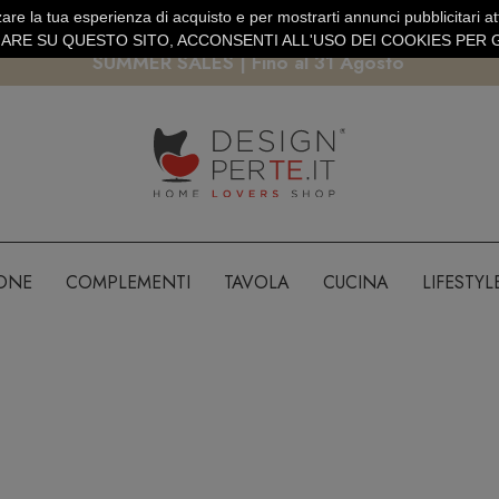
are la tua esperienza di acquisto e per mostrarti annunci pubblicitari atti
EURO
PAGAMENTO SICURO PAYPAL · CARTA DI CREDITO
RE SU QUESTO SITO, ACCONSENTI ALL'USO DEI COOKIES PER G
SUMMER SALES | Fino al 31 Agosto
IONE
COMPLEMENTI
TAVOLA
CUCINA
LIFESTYL