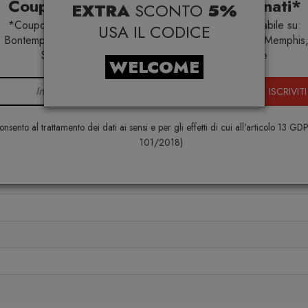
Coupon esclusivi su brand selezionati*
EXTRA
SCONTO
5%
*Coupon non cumulabile con altre promo e non applicabile su:
USA IL CODICE
 Bontempi Casa, Samsonite, BBB Italia, Franke, Gufram, Memphis,
Samsung, Faber, Dunavox, Zafferano, VG, Slide
WELCOME
Lorenzo Piccione 
ISCRIVITI
nsento al trattamento dei dati ai sensi e per gli effetti di cui all'articolo 13 GD
101/2018)