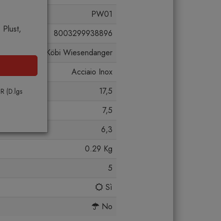
PW01
 Plust,
8003299938896
di Pianogrillo, Köbi Wiesendanger
Acciaio Inox
17,5
PR (D.lgs
7,5
6,3
0.29 Kg
5
Sì
No