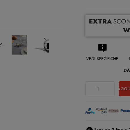
EXTRA
SCO
W
VEDI SPECIFICHE
DA
Quantità
AGGI
Paga da
3
fino a