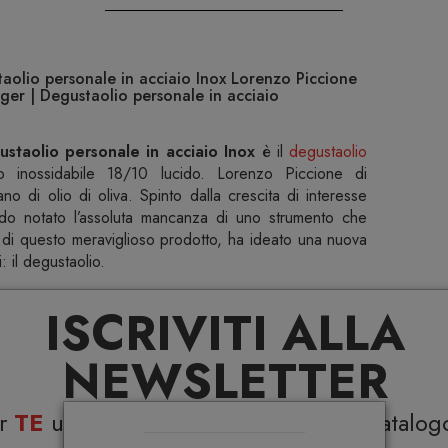
aolio personale in acciaio Inox Lorenzo Piccione
ger | Degustaolio personale in acciaio
staolio personale in acciaio Inox
è il
degustaolio
 inossidabile 18/10 lucido. Lorenzo Piccione di
ano di olio di oliva. Spinto dalla crescita di interesse
vendo notato l’assoluta mancanza di uno strumento che
 di questo meraviglioso prodotto, ha ideato una nuova
: il degustaolio.
nogrillo, Köbi Wiesendanger
ISCRIVITI ALLA
NEWSLETTER
Specifiche
er
TE
uno
sconto del 5%
su tutto il catalog