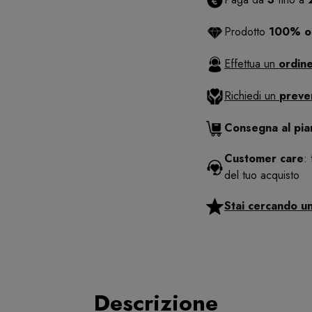
Prodotto
100% or
Effettua un
ordine
Richiedi un
preve
Consegna al pi
Customer care
:
del tuo acquisto
Stai cercando u
Descrizione