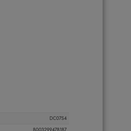
DC07S4
8003299478187