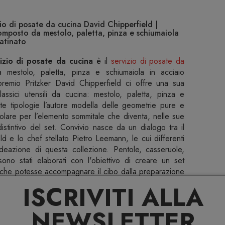
o di posate da cucina David Chipperfield |
omposto da mestolo, paletta, pinza e schiumaiola
satinato
zio di posate da cucina
è il
servizio di posate da
estolo, paletta, pinza e schiumaiola in acciaio
l premio Pritzker David Chipperfield ci offre una sua
lassici utensili da cucina: mestolo, paletta, pinza e
ste tipologie l’autore modella delle geometrie pure e
colare per l’elemento sommitale che diventa, nelle sue
 distintivo del set. Convivio nasce da un dialogo tra il
d e lo chef stellato Pietro Leemann, le cui differenti
deazione di questa collezione. Pentole, casseruole,
ono stati elaborati con l'obiettivo di creare un set
i, che potesse accompagnare il cibo dalla preparazione
o le possibilità della cucina vegetariana si è potuto
ISCRIVITI ALLA
i calibrando al meglio scelte tecniche, dimensionali e
al contempo universale e particolarmente adatta alla
NEWSLETTER
nome Convivio vuole omaggiare la cucina in quanto atto