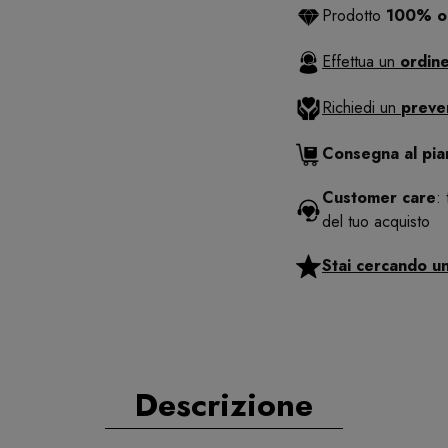
Prodotto
100% or
Effettua un
ordine
Richiedi un
preve
Consegna al pi
Customer care
:
del tuo acquisto
Stai cercando u
Descrizione