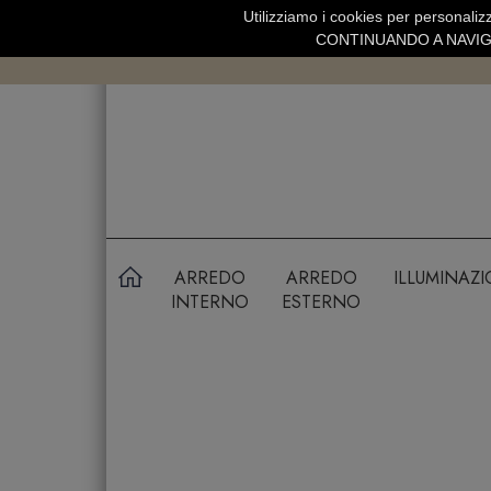
Utilizziamo i cookies per personalizz
SPEDIZIONE GRATUITA SOPRA 99 
CONTINUANDO A NAVIGA
ARREDO
ARREDO
ILLUMINAZ
INTERNO
ESTERNO