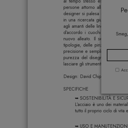
al tempo stesso estetico e conv
persone attorno alla preparazio
P
designer si palesa nella centralit
in una ricercata giustapposizio
agli amanti delle linee pure ed es
d’accordo i cuochi più esperti
Smeg,
nuovo alleato. Il servizio di po
tipologie, delle pinze da cucina
precisione e semplicità. Le pin
purezza del disegno e la linea
lasciare gli strumenti in vista, pront
Acco
Design: David Chipperfield
SPECIFICHE
➥ SOSTENIBILITÀ E SICU
L’acciaio è uno dei material
tutto il proprio ciclo di vit
➥ USO E MANUTENZION