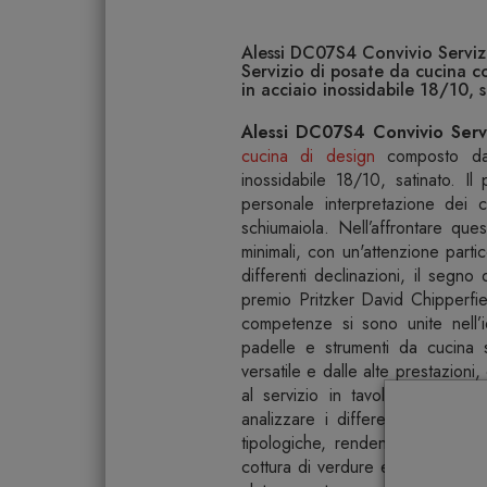
Alessi DC07S4 Convivio Servizi
Servizio di posate da cucina c
in acciaio inossidabile 18/10, 
Alessi DC07S4 Convivio Servi
cucina di design
composto da m
inossidabile 18/10, satinato. I
personale interpretazione dei c
schiumaiola. Nell’affrontare que
minimali, con un'attenzione parti
differenti declinazioni, il segno
premio Pritzker David Chipperfiel
competenze si sono unite nell’i
padelle e strumenti da cucina s
versatile e dalle alte prestazion
al servizio in tavola. Indagand
analizzare i differenti strument
tipologiche, rendendo Convivio 
cottura di verdure e legumi. Il 