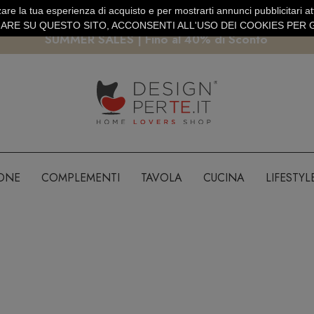
are la tua esperienza di acquisto e per mostrarti annunci pubblicitari atti
EURO
PAGAMENTO SICURO PAYPAL · CARTA DI CREDITO
RE SU QUESTO SITO, ACCONSENTI ALL'USO DEI COOKIES PER G
SUMMER SALES | Fino al 40% di Sconto
IONE
COMPLEMENTI
TAVOLA
CUCINA
LIFESTYL