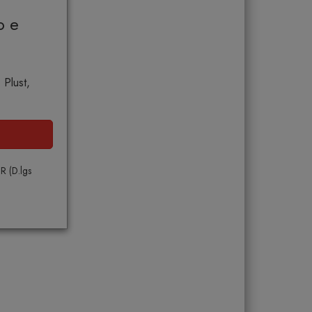
o e
 Plust,
PR (D.lgs