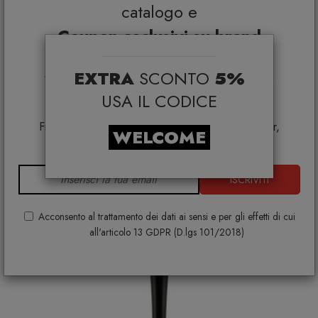
catalogo e
Coupon esclusivi su brand
selezionati*
EXTRA
SCONTO
5%
*Coupon non cumulabile con altre promo e non
Alessi 5070 Servizio per olio, aceto, sale e pepe in
applicabile su:
USA IL CODICE
acciaio Inox
Smeg, Bontempi Casa, Samsonite, BBB Italia,
ALESSI
Franke, Gufram, Memphis, Plust, Samsung, Faber,
€ 132,00
€ 165,00
WELCOME
Dunavox, Zafferano, VG, Slide
ISCRIVITI
Acconsento al trattamento dei dati ai sensi e per gli effetti di cui
all'articolo 13 GDPR (D.lgs 101/2018)