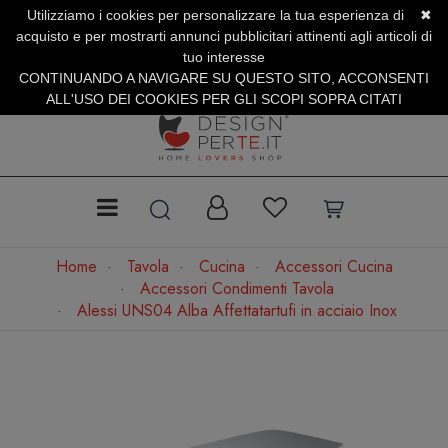
Utilizziamo i cookies per personalizzare la tua esperienza di
✖
SERVIZIO CLIENTI +39.0773.470.562
acquisto e per mostrarti annunci pubblicitari attinenti agli articoli di
SUMMER SALES | Fino al 31 Agosto
tuo interesse
CONTINUANDO A NAVIGARE SU QUESTO SITO, ACCONSENTI
ALL'USO DEI COOKIES PER GLI SCOPI SOPRA CITATI
Home
Tavola
Cucina
Accessori Cucina
Accessori Condimenti Tavola
Alessi UNS04 Alba Affettatartufi in acciaio Inox