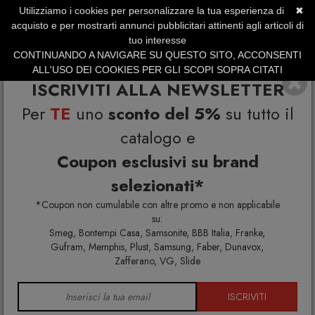
Utilizziamo i cookies per personalizzare la tua esperienza di
✖
SERVIZIO CLIENTI +39.0773.470.562
acquisto e per mostrarti annunci pubblicitari attinenti agli articoli di
SUMMER SALES | Fino al 31 Agosto
tuo interesse
CONTINUANDO A NAVIGARE SU QUESTO SITO, ACCONSENTI
ALL'USO DEI COOKIES PER GLI SCOPI SOPRA CITATI
ISCRIVITI ALLA NEWSLETTER
Per
TE
uno
sconto del 5%
su tutto il
catalogo e
Coupon esclusivi su brand
selezionati*
Home
Gervasoni
*Coupon non cumulabile con altre promo e non applicabile
su:
Smeg, Bontempi Casa, Samsonite, BBB Italia, Franke,
Gufram, Memphis, Plust, Samsung, Faber, Dunavox,
Zafferano, VG, Slide
ISCRIVITI