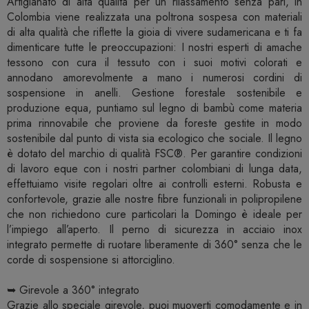
Artigianato di alta qualità per un rilassamento senza pari, in
Colombia viene realizzata una poltrona sospesa con materiali
di alta qualità che riflette la gioia di vivere sudamericana e ti fa
dimenticare tutte le preoccupazioni: I nostri esperti di amache
tessono con cura il tessuto con i suoi motivi colorati e
annodano amorevolmente a mano i numerosi cordini di
sospensione in anelli. Gestione forestale sostenibile e
produzione equa, puntiamo sul legno di bambù come materia
prima rinnovabile che proviene da foreste gestite in modo
sostenibile dal punto di vista sia ecologico che sociale. Il legno
è dotato del marchio di qualità FSC®. Per garantire condizioni
di lavoro eque con i nostri partner colombiani di lunga data,
effettuiamo visite regolari oltre ai controlli esterni. Robusta e
confortevole, grazie alle nostre fibre funzionali in polipropilene
che non richiedono cure particolari la Domingo è ideale per
l’impiego all’aperto. Il perno di sicurezza in acciaio inox
integrato permette di ruotare liberamente di 360° senza che le
corde di sospensione si attorciglino.
➥ Girevole a 360° integrato
Grazie allo speciale girevole, puoi muoverti comodamente e in