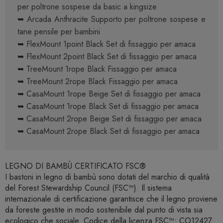
per poltrone sospese da basic a kingsize
➥
Arcada Anthracite Supporto per poltrone sospese e
tane pensile per bambini
➥
FlexMount 1point Black Set di fissaggio per amaca
➥
FlexMount 2point Black Set di fissaggio per amaca
➥
TreeMount 1rope Black Fissaggio per amaca
➥
TreeMount 2rope Black Fissaggio per amaca
➥
CasaMount 1rope Beige Set di fissaggio per amaca
➥
CasaMount 1rope Black Set di fissaggio per amaca
➥
CasaMount 2rope Beige Set di fissaggio per amaca
➥
CasaMount 2rope Black Set di fissaggio per amaca
LEGNO DI BAMBÙ CERTIFICATO FSC®
I bastoni in legno di bambù sono dotati del marchio di qualità
del Forest Stewardship Council (FSC™). Il sistema
internazionale di certificazione garantisce che il legno proviene
da foreste gestite in modo sostenibile dal punto di vista sia
ecologico che sociale. Codice della licenza FSC™: CO12427