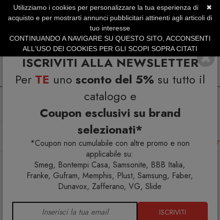
Utilizziamo i cookies per personalizzare la tua esperienza di
✖
SERVIZIO CLIENTI +39.0773.470.562
acquisto e per mostrarti annunci pubblicitari attinenti agli articoli di
SUMMER SALES | Fino al 31 Agosto
tuo interesse
CONTINUANDO A NAVIGARE SU QUESTO SITO, ACCONSENTI
ALL'USO DEI COOKIES PER GLI SCOPI SOPRA CITATI
ISCRIVITI ALLA NEWSLETTER
Per
TE
uno
sconto del 5%
su tutto il
catalogo e
Coupon esclusivi su brand
selezionati*
Home
Arredo esterno
Amache
La Siesta Domingo Toucan Poltrona sospesa Kingsize outdoor
*Coupon non cumulabile con altre promo e non
applicabile su:
Smeg, Bontempi Casa, Samsonite, BBB Italia,
Franke, Gufram, Memphis, Plust, Samsung, Faber,
Dunavox, Zafferano, VG, Slide
ISCRIVITI