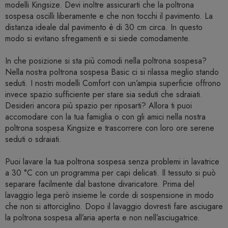
modelli Kingsize. Devi inoltre assicurarti che la poltrona
sospesa oscilli liberamente e che non tocchi il pavimento. La
distanza ideale dal pavimento è di 30 cm circa. In questo
modo si evitano sfregamenti e si siede comodamente.
In che posizione si sta più comodi nella poltrona sospesa?
Nella nostra poltrona sospesa Basic ci si rilassa meglio stando
seduti. I nostri modelli Comfort con un’ampia superficie offrono
invece spazio sufficiente per stare sia seduti che sdraiati.
Desideri ancora più spazio per riposarti? Allora ti puoi
accomodare con la tua famiglia o con gli amici nella nostra
poltrona sospesa Kingsize e trascorrere con loro ore serene
seduti o sdraiati.
Puoi lavare la tua poltrona sospesa senza problemi in lavatrice
a 30 °C con un programma per capi delicati. Il tessuto si può
separare facilmente dal bastone divaricatore. Prima del
lavaggio lega però insieme le corde di sospensione in modo
che non si attorciglino. Dopo il lavaggio dovresti fare asciugare
la poltrona sospesa all’aria aperta e non nell’asciugatrice.