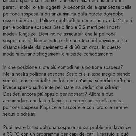
lasciare spazio sufficiente tra le estremità del bastone e le
pareti, i mobili o altri oggetti. A seconda della grandezza della
poltrona sospesa la distanza minima dalla parete dovrebbe
essere di 90 cm. L’altezza del soffitto necessaria va da 2 metri
per la poltrona sospesa Basic fino a 2,2 metri per i nostri
modelli Kingsize. Devi inoltre assicurarti che la poltrona
sospesa oscilli liberamente e che non tocchi il pavimento. La
distanza ideale dal pavimento è di 30 cm circa. In questo
modo si evitano sfregamenti e si siede comodamente.
In che posizione si sta più comodi nella poltrona sospesa?
Nella nostra poltrona sospesa Basic ci si rilassa meglio stando
seduti. I nostri modelli Comfort con un’ampia superficie offrono
invece spazio sufficiente per stare sia seduti che sdraiati.
Desideri ancora più spazio per riposarti? Allora ti puoi
accomodare con la tua famiglia o con gli amici nella nostra
poltrona sospesa Kingsize e trascorrere con loro ore serene
seduti o sdraiati.
Puoi lavare la tua poltrona sospesa senza problemi in lavatrice
a 30 °C con un programma per capi delicati. Il tessuto si può