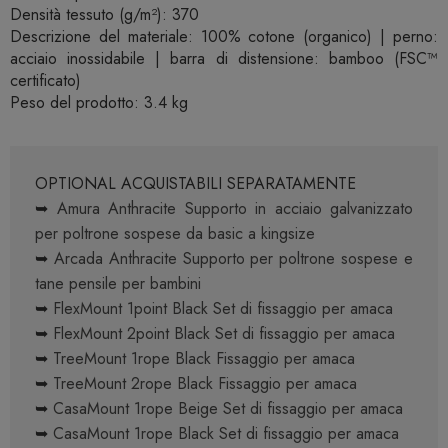
Densità tessuto (g/m²): 370
Descrizione del materiale: 100% cotone (organico) | perno:
acciaio inossidabile | barra di distensione: bamboo (FSC™
certificato)
Peso del prodotto: 3.4 kg
OPTIONAL ACQUISTABILI SEPARATAMENTE
➥
Amura Anthracite Supporto in acciaio galvanizzato
per poltrone sospese da basic a kingsize
➥
Arcada Anthracite Supporto per poltrone sospese e
tane pensile per bambini
➥
FlexMount 1point Black Set di fissaggio per amaca
➥
FlexMount 2point Black Set di fissaggio per amaca
➥
TreeMount 1rope Black Fissaggio per amaca
➥
TreeMount 2rope Black Fissaggio per amaca
➥
CasaMount 1rope Beige Set di fissaggio per amaca
➥
CasaMount 1rope Black Set di fissaggio per amaca