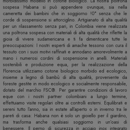
morbidissimo modello in cotone biologico. La nostra poltrona
sospesa Habana si può appendere ovunque, sia nella
cameretta dei bambini che in soggiorno !0° senza che le
corde di sospensione si attorciglino. Artigianato di alta qualità
per un rilassamento senza pari, in Colombia viene realizzata
una poltrona sospesa con materiali di alta qualità che riflette la
gioia di vivere sudamericana e ti fa dimenticare tutte le
preoccupazioni: I nostri esperti di amache tessono con cura il
tessuto con i suoi motivi raffinati e annodano amorevolmente a
mano i numerosi cordini di sospensione in anelli. Materiali
sostenibili e produzione equa, per la realizzazione della
Florencia utilizziamo cotone biologico morbido ed ecologico,
insieme a legno di bambù di alta qualità, proveniente da
foreste gestite in modo ecologico e socialmente responsabile,
dotato del marchio FSC®. Per garantire condizioni di lavoro
eque con i nostri partner colombiani a lungo termine,
effettuiamo visite regolari oltre ai controlli esterni. Equilibrati e
sereni tutto l’anno, sia in estate all’aperto o in inverno tra le
pareti di casa: Habana non è solo un gioiello per il giardino,
ma trasforma anche qualsiasi soggiorno in un’oasi di
benessere. Il perno di sicurezza in acciaio inox integrato