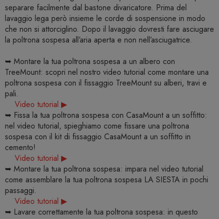
separare facilmente dal bastone divaricatore. Prima del
lavaggio lega però insieme le corde di sospensione in modo
che non si attorciglino. Dopo il lavaggio dovresti fare asciugare
la poltrona sospesa all’aria aperta e non nell’asciugatrice.
➥ Montare la tua poltrona sospesa a un albero con
TreeMount: scopri nel nostro video tutorial come montare una
poltrona sospesa con il fissaggio TreeMount su alberi, travi e
pali.
Video tutorial ▶
➥ Fissa la tua poltrona sospesa con CasaMount a un soffitto:
nel video tutorial, spieghiamo come fissare una poltrona
sospesa con il kit di fissaggio CasaMount a un soffitto in
cemento!
Video tutorial ▶
➥ Montare la tua poltrona sospesa: impara nel video tutorial
come assemblare la tua poltrona sospesa LA SIESTA in pochi
passaggi.
Video tutorial ▶
➥ Lavare correttamente la tua poltrona sospesa: in questo