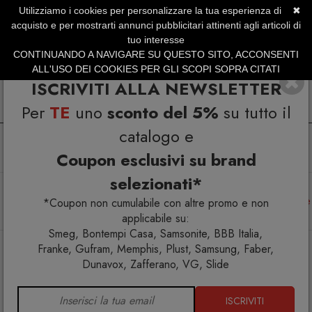
Utilizziamo i cookies per personalizzare la tua esperienza di
✖
SERVIZIO CLIENTI +39.0773.470.562
acquisto e per mostrarti annunci pubblicitari attinenti agli articoli di
SUMMER SALES | Fino al 40% di Sconto
tuo interesse
CONTINUANDO A NAVIGARE SU QUESTO SITO, ACCONSENTI
ALL'USO DEI COOKIES PER GLI SCOPI SOPRA CITATI
ISCRIVITI ALLA NEWSLETTER
Per
TE
uno
sconto del 5%
su tutto il
catalogo e
Coupon esclusivi su brand
selezionati*
Home
Arredo esterno
Amache
La Siesta Habana Agave Poltrona sospesa Kingsize in cotone
*Coupon non cumulabile con altre promo e non
biologico
applicabile su:
Smeg, Bontempi Casa, Samsonite, BBB Italia,
Franke, Gufram, Memphis, Plust, Samsung, Faber,
Dunavox, Zafferano, VG, Slide
ISCRIVITI