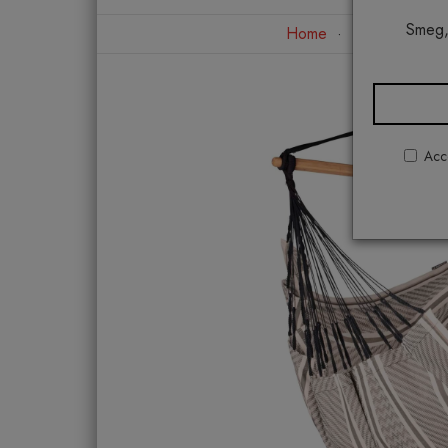
Smeg,
Home
Arredo ester
Acco