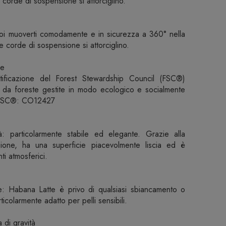
corde di sospensione si attorciglino.
puoi muoverti comodamente e in sicurezza a 360° nella
 corde di sospensione si attorciglino.
le
ertificazione del Forest Stewardship Council (FSC®)
e da foreste gestite in modo ecologico e socialmente
a FSC®: CO12427
: particolarmente stabile ed elegante. Grazie alla
sione, ha una superficie piacevolmente liscia ed è
ti atmosferici.
e: Habana Latte è privo di qualsiasi sbiancamento o
rticolarmente adatto per pelli sensibili.
 di gravità