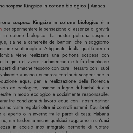
na sospesa Kingsize in cotone biologico | Amaca
rona sospesa Kingsize in cotone biologico
è la
n
per sperimentare la sensazione di assenza di gravità
o in cotone biologico. La nostra poltrona sospesa
e, sia nella cameretta dei bambini che in soggiorno
ione si attorciglino. Artigianato di alta qualità per un
olombia viene realizzata una poltrona sospesa con
ette la gioia di vivere sudamericana e ti fa dimenticare
esperti di amache tessono con cura il tessuto con i suoi
evolmente a mano i numerosi cordini di sospensione in
produzione equa, per la realizzazione della Florencia
rbido ed ecologico, insieme a legno di bambù di alta
gestite in modo ecologico e socialmente responsabile,
antire condizioni di lavoro eque con i nostri partner
amo visite regolari oltre ai controlli esterni. Equilibrati
te all’aperto o in inverno tra le pareti di casa: Habana
rdino, ma trasforma anche qualsiasi soggiorno in un’oasi
rezza in acciaio inox integrato permette di ruotare