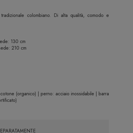
o tradizionale colombiano. Di alta qualità, comodo e
 sede: 130 cm
 sede: 210 cm
otone (organico) | perno: acciaio inossidabile | barra
tificato)
 SEPARATAMENTE