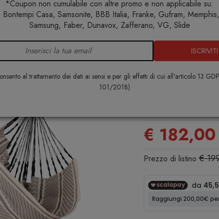
*Coupon non cumulabile con altre promo e non applicabile su:
 Bontempi Casa, Samsonite, BBB Italia, Franke, Gufram, Memphis, 
no
Amache
La Siesta Habana Zebra Poltrona sospesa Kings
Samsung, Faber, Dunavox, Zafferano, VG, Slide
ISCRIVITI
La Siesta H
Poltrona so
nsento al trattamento dei dati ai sensi e per gli effetti di cui all'articolo 13 GD
cotone biol
101/2018)
LA SIESTA
€ 182,00
€ 19
Prezzo di listino