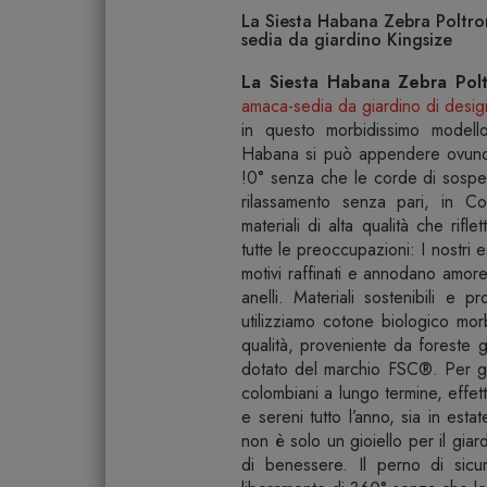
La Siesta Habana Zebra Poltro
sedia da giardino Kingsize
La Siesta Habana Zebra Polt
amaca-sedia da giardino di desig
in questo morbidissimo modell
Habana si può appendere ovunqu
!0° senza che le corde di sospens
rilassamento senza pari, in C
materiali di alta qualità che rifl
tutte le preoccupazioni: I nostri 
motivi raffinati e annodano amor
anelli. Materiali sostenibili e 
utilizziamo cotone biologico mo
qualità, proveniente da foreste 
dotato del marchio FSC®. Per gar
colombiani a lungo termine, effettui
e sereni tutto l’anno, sia in esta
non è solo un gioiello per il gia
di benessere. Il perno di sicu