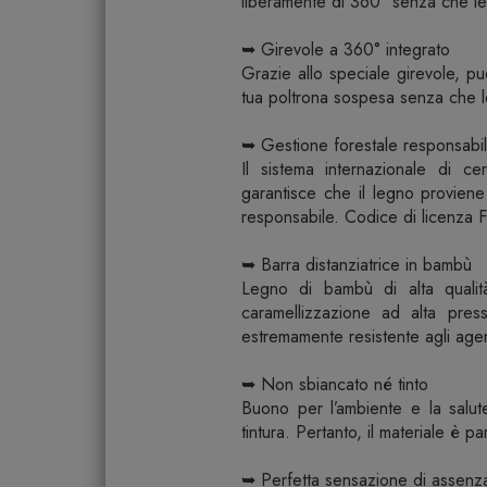
liberamente di 360° senza che le 
➥ Girevole a 360° integrato
Grazie allo speciale girevole, 
tua poltrona sospesa senza che le
➥ Gestione forestale responsabi
Il sistema internazionale di c
garantisce che il legno provien
responsabile. Codice di licenz
➥ Barra distanziatrice in bambù
Legno di bambù di alta qualità
caramellizzazione ad alta pres
estremamente resistente agli agen
➥ Non sbiancato né tinto
Buono per l’ambiente e la salut
tintura. Pertanto, il materiale è pa
➥ Perfetta sensazione di assenza