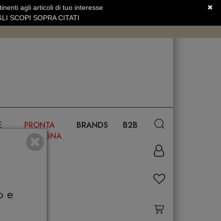
nenti agli articoli di tuo interesse
✖
SERVIZIO CLIENTI +39.0773.470.562
LI SCOPI SOPRA CITATI
E
PRONTA
BRANDS
B2B
CONSEGNA
o e