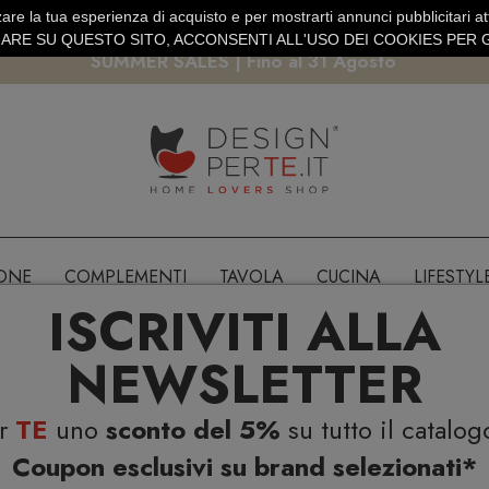
are la tua esperienza di acquisto e per mostrarti annunci pubblicitari atti
EURO
PAGAMENTO SICURO PAYPAL · CARTA DI CREDITO
RE SU QUESTO SITO, ACCONSENTI ALL'USO DEI COOKIES PER G
SUMMER SALES | Fino al 31 Agosto
IONE
COMPLEMENTI
TAVOLA
CUCINA
LIFESTYL
ISCRIVITI ALLA
NEWSLETTER
er
TE
uno
sconto del 5%
su tutto il catalog
Coupon esclusivi su brand selezionati*