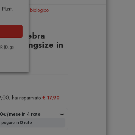
Plust,
ize in cotone biologico
abana Zebra
spesa Kingsize in
PR (D.lgs
ogico
9,00
, hai risparmiato
€ 17,90