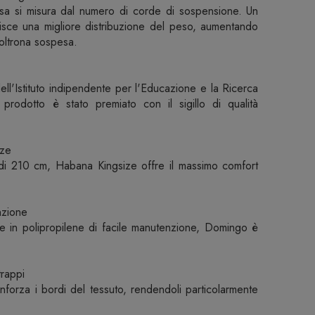
esa si misura dal numero di corde di sospensione. Un
sce una migliore distribuzione del peso, aumentando
poltrona sospesa.
ll'Istituto indipendente per l'Educazione e la Ricerca
prodotto è stato premiato con il sigillo di qualità
ize
di 210 cm, Habana Kingsize offre il massimo comfort
nzione
ale in polipropilene di facile manutenzione, Domingo è
trappi
rinforza i bordi del tessuto, rendendoli particolarmente