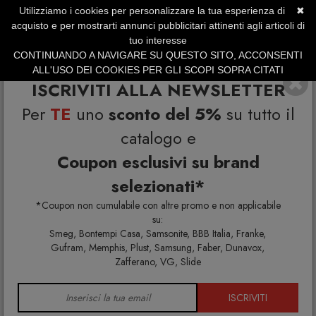
Utilizziamo i cookies per personalizzare la tua esperienza di
✖
SERVIZIO CLIENTI +39.0773.470.562
acquisto e per mostrarti annunci pubblicitari attinenti agli articoli di
SUMMER SALES | Fino al 31 Agosto
tuo interesse
CONTINUANDO A NAVIGARE SU QUESTO SITO, ACCONSENTI
ALL'USO DEI COOKIES PER GLI SCOPI SOPRA CITATI
ISCRIVITI ALLA NEWSLETTER
Per
TE
uno
sconto del 5%
su tutto il
catalogo e
Coupon esclusivi su brand
selezionati*
Home
Arredo interno
Mensole
*Coupon non cumulabile con altre promo e non applicabile
su:
Smeg, Bontempi Casa, Samsonite, BBB Italia, Franke,
Gufram, Memphis, Plust, Samsung, Faber, Dunavox,
MENSOLE
Zafferano, VG, Slide
ISCRIVITI
Mensole design moderne per la tua