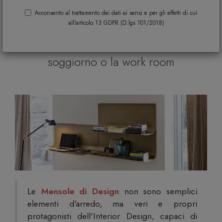
casa in metallo, vetro, legno o
Acconsento al trattamento dei dati ai sensi e per gli effetti di cui
all'articolo 13 GDPR (D.lgs 101/2018)
materiali plastici per arredare il living,
la camera da letto, la cucina, il
soggiorno o la work room
Le
Mensole di Design
non sono semplici
elementi d'arredo, ma veri e propri
protagonisti dell'Interior Design, capaci di