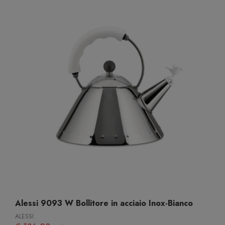
Alessi 9093 W Bollitore in acciaio Inox-Bianco
ALESSI