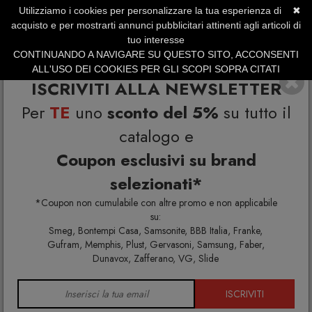
Utilizziamo i cookies per personalizzare la tua esperienza di
✖
SERVIZIO CLIENTI +39.0773.470.562
acquisto e per mostrarti annunci pubblicitari attinenti agli articoli di
SUMMER SALES | Fino al 40% di Sconto
tuo interesse
CONTINUANDO A NAVIGARE SU QUESTO SITO, ACCONSENTI
ALL'USO DEI COOKIES PER GLI SCOPI SOPRA CITATI
ISCRIVITI ALLA NEWSLETTER
Per
TE
uno
sconto del 5%
su tutto il
catalogo e
Coupon esclusivi su brand
selezionati*
Home
Cucina
Bollitori e teiere
*Coupon non cumulabile con altre promo e non applicabile
su:
Smeg, Bontempi Casa, Samsonite, BBB Italia, Franke,
Gufram, Memphis, Plust, Gervasoni, Samsung, Faber,
BOLLITORI E TEIERE
Dunavox, Zafferano, VG, Slide
ISCRIVITI
Scopri i Migliori Bollitori di Design per